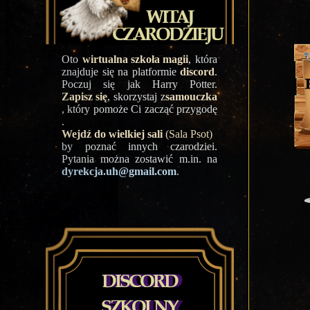
Oto
wirtualna szkoła magii
, która
znajduje się na platformie
discord
.
Poczuj się jak Harry Potter.
Zapisz się
, skorzystaj z
samouczka
, który pomoże Ci zacząć przygodę
.
Wejdź do wielkiej sali
(Sala Psot)
by poznać innych czarodziei.
Pytania można zostawić m.in. na
dyrekcja.uh@gmail.com
.