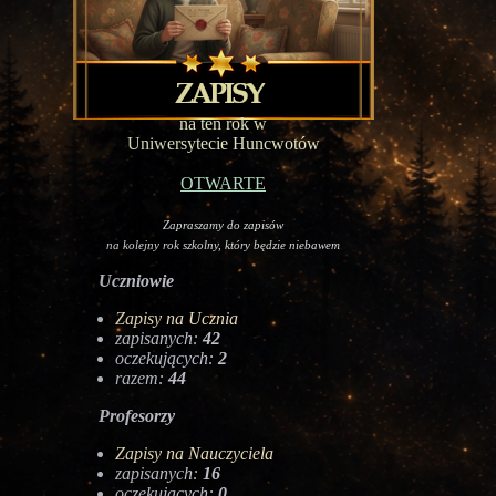
na ten rok w
Uniwersytecie Huncwotów
OTWARTE
Zapraszamy do zapisów
na kolejny rok szkolny, który będzie niebawem
Uczniowie
Zapisy na Ucznia
zapisanych:
42
oczekujących:
2
razem:
44
Profesorzy
Zapisy na Nauczyciela
zapisanych:
16
oczekujących:
0