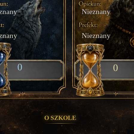
znany
Nieznany
znany
Nieznany
0
0
O Szkole