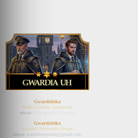
Gwardzistka
Bella Grande-Anderson
sowa:
bella.grande1@wp.pl
Gwardzistka
Scarlett Serpentis-Snape
sowa:
scarlettserpentis@gmail.com