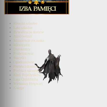
Kroniki szkolne
Lata szkolne
Rywalizacja domów
Absolwenci
Mistrzowie rocznika
Inkwizytor
Dyrektorzy
Profesorowie
Stażyści
Opiekunowie
Prefekci domów
Prefekci naczelni
Klub Pojedynków
Liga Quidditcha
Wirtualny Hogwart
Księga