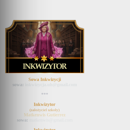
Sowa Inkwizycji
sowa:
inkwizycja.uh@gmail.com
***
Inkwizytor
(założyciel szkoły)
Matkenwis Gutierrez
sowa:
matkenwis@gmail.com
Inkwizytor