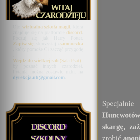
Oto
wirtualna szkoła magii
, która
znajduje się na platformie
discord
.
Poczuj się jak Harry Potter.
Zapisz się
, skorzystaj z
samouczka
, który pomoże Ci zacząć przygodę
.
Wejdź do wielkiej sali
(Sala Psot)
by poznać innych czarodziei.
Pytania można zostawić m.in. na
dyrekcja.uh@gmail.com
.
Specjal
Huncwotó
skargę, za
zrobić
anon