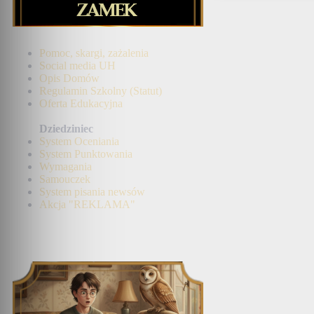
Pomoc, skargi, zażalenia
Social media UH
Opis Domów
Regulamin Szkolny (Statut)
Oferta Edukacyjna
Dziedziniec
System Oceniania
System Punktowania
Wymagania
Samouczek
System pisania newsów
Akcja "REKLAMA"