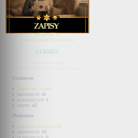
na ten rok w
Uniwersytecie Huncwotów
OTWARTE
Zapraszamy do zapisów
na kolejny rok szkolny, który będzie niebawem
Uczniowie
Zapisy na Ucznia
zapisanych:
41
oczekujących:
1
razem:
42
Profesorzy
Zapisy na Nauczyciela
zapisanych:
16
oczekujących:
0