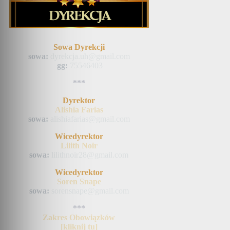
Sowa Dyrekcji
sowa:
dyrekcja.uh@gmail.com
gg:
75546403
***
Dyrektor
Alishia Farias
sowa:
alishiafarias@gmail.com
Wicedyrektor
Lilith Noir
sowa:
lilithnoir28@gmail.com
Wicedyrektor
Soren Snape
sowa:
sorensnape@gmail.com
***
Zakres Obowiązków
[kliknij tu]