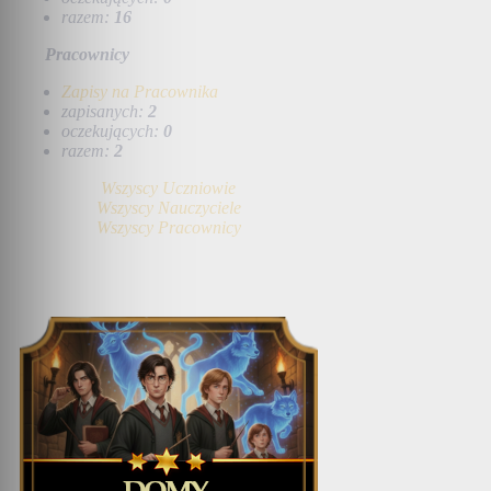
razem:
16
Pracownicy
Zapisy na Pracownika
zapisanych:
2
oczekujących:
0
razem:
2
Wszyscy Uczniowie
Wszyscy Nauczyciele
Wszyscy Pracownicy