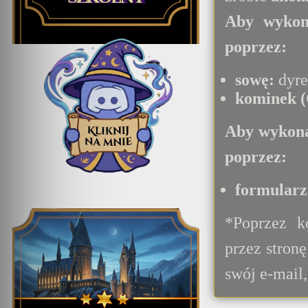
Aby wykon
poprzez:
sowę:
dyre
kominek 
Aby wykona
poprzez:
formularz
*Poprzez k
przez stron
swój e-mail,