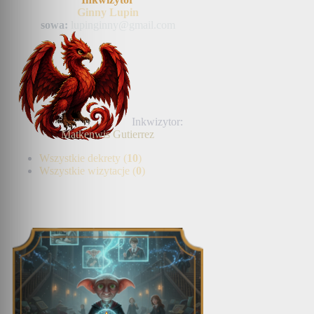
Ginny Lupin
sowa:
lupinginny@gmail.com
Inkwizytor:
Matkenwis Gutierrez
Wszystkie dekrety (
10
)
Wszystkie wizytacje (
0
)