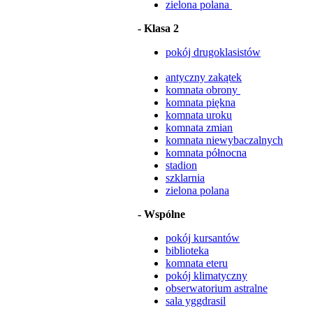
zielona polana
- Klasa 2
pokój drugoklasistów
antyczny zakątek
komnata obrony
komnata piękna
komnata uroku
komnata zmian
komnata niewybaczalnych
komnata północna
stadion
szklarnia
zielona polana
- Wspólne
pokój kursantów
biblioteka
komnata eteru
pokój klimatyczny
obserwatorium astralne
sala yggdrasil