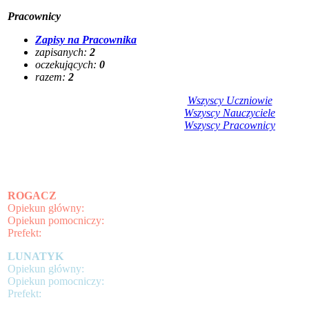
Pracownicy
Zapisy na Pracownika
zapisanych:
2
oczekujących:
0
razem:
2
Wszyscy Uczniowie
Wszyscy Nauczyciele
Wszyscy Pracownicy
ROGACZ
Opiekun główny:
Opiekun pomocniczy:
Prefekt:
LUNATYK
Opiekun główny:
Opiekun pomocniczy:
Prefekt: