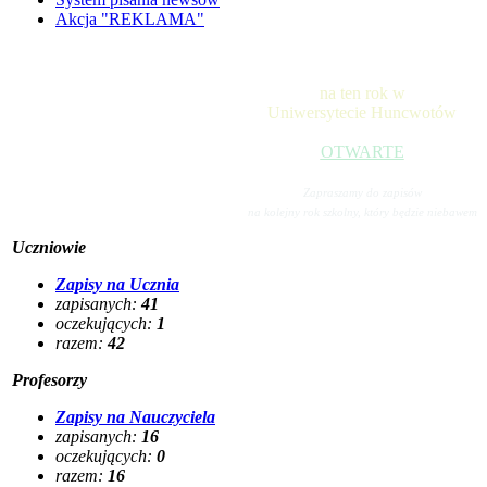
Akcja "REKLAMA"
na ten rok w
Uniwersytecie Huncwotów
OTWARTE
Zapraszamy do zapisów
na kolejny rok szkolny, który będzie niebawem
Uczniowie
Zapisy na Ucznia
zapisanych:
41
oczekujących:
1
razem:
42
Profesorzy
Zapisy na Nauczyciela
zapisanych:
16
oczekujących:
0
razem:
16