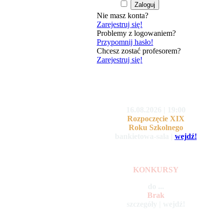
Nie masz konta?
Zarejestruj się!
Problemy z logowaniem?
Przypomnij hasło!
Chcesz zostać profesorem?
Zarejestruj się!
16.08.2026 | 19:00
Rozpoczęcie XIX
Roku Szkolnego
bankietowa-sala |
wejdź!
KONKURSY
do ...
Brak
szczegóły | wejdź!