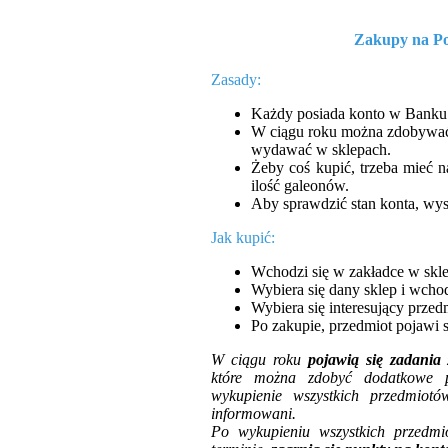
Zakupy na Po
Zasady:
Każdy posiada konto w Banku 
W ciągu roku można zdobywać 
wydawać w sklepach.
Żeby coś kupić, trzeba mieć 
ilość galeonów.
Aby sprawdzić stan konta, wys
Jak kupić:
Wchodzi się w zakładce w skle
Wybiera się dany sklep i wchod
Wybiera się interesujący przedm
Po zakupie, przedmiot pojawi 
W ciągu roku
pojawią się
zadania
z
które można zdobyć dodatkowe p
wykupienie wszystkich przedmiotów
informowani.
Po wykupieniu wszystkich przedm