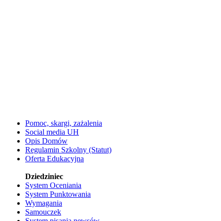
Pomoc, skargi, zażalenia
Social media UH
Opis Domów
Regulamin Szkolny (Statut)
Oferta Edukacyjna
Dziedziniec
System Oceniania
System Punktowania
Wymagania
Samouczek
System pisania newsów