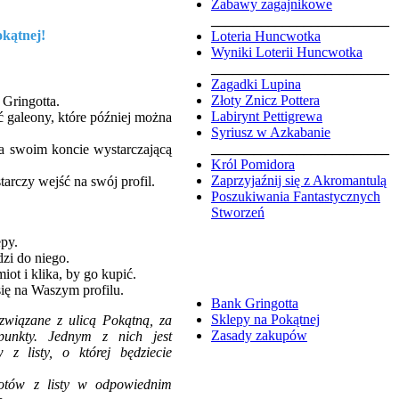
Zabawy zagajnikowe
_________________________
kątnej!
Loteria Huncwotka
Wyniki Loterii Huncwotka
_________________________
Zagadki Lupina
Złoty Znicz Pottera
Gringotta.
Labirynt Pettigrewa
galeony, które później można
Syriusz w Azkabanie
_________________________
na swoim koncie wystarczającą
Król Pomidora
Zaprzyjaźnij się z Akromantulą
tarczy wejść na swój profil.
Poszukiwania Fantastycznych
Stworzeń
py.
zi do niego.
iot i klika, by go kupić.
się na Waszym profilu.
Bank Gringotta
Sklepy na Pokątnej
wiązane z ulicą Pokątną, za
Zasady zakupów
unkty. Jednym z nich jest
 z listy, o której będziecie
iotów z listy w odpowiednim