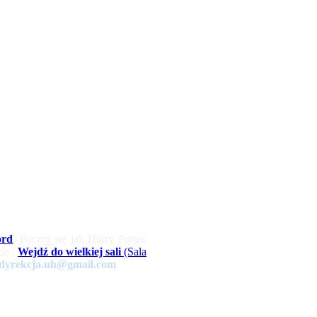
ord
. Poczuj się jak Harry Potter.
dę .
Wejdź do wielkiej sali
(Sala
dyrekcja.uh@gmail.com
.