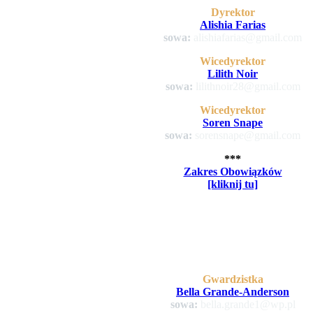
Dyrektor
Alishia Farias
sowa:
alishiafarias@gmail.com
Wicedyrektor
Lilith Noir
sowa:
lilithnoir28@gmail.com
Wicedyrektor
Soren Snape
sowa:
sorensnape@gmail.com
***
Zakres Obowiązków
[kliknij tu]
Gwardzistka
Bella Grande-Anderson
sowa:
bella.grande1@wp.pl