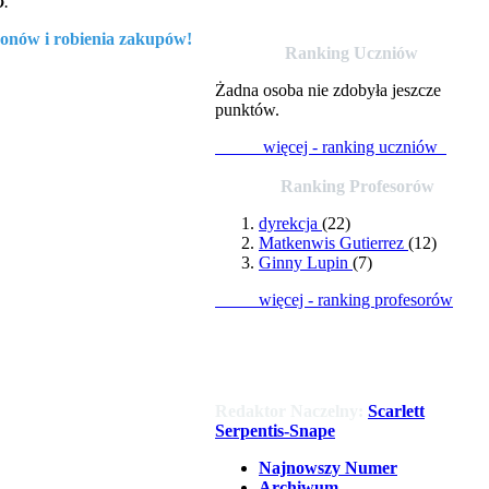
o
.
onów i robienia zakupów!
Ranking Uczniów
Żadna osoba nie zdobyła jeszcze
punktów.
więcej - ranking uczniów
Ranking Profesorów
dyrekcja
(22)
Matkenwis Gutierrez
(12)
Ginny Lupin
(7)
więcej - ranking profesorów
Redaktor Naczelny:
Scarlett
Serpentis-Snape
Najnowszy Numer
Archiwum