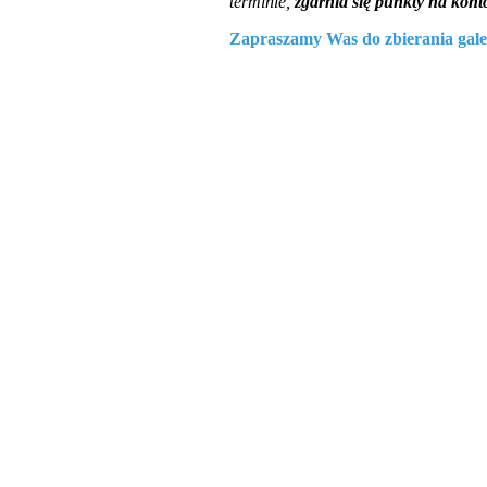
terminie,
zgarnia się punkty na kont
Zapraszamy Was do zbierania gale