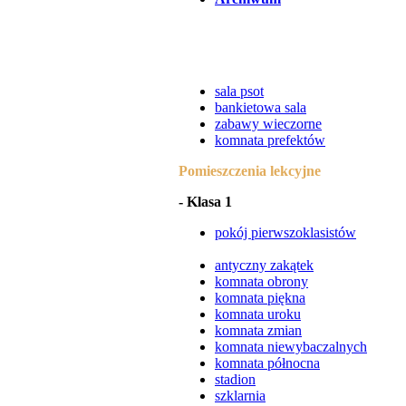
sala psot
bankietowa sala
zabawy wieczorne
komnata prefektów
Pomieszczenia lekcyjne
- Klasa 1
pokój pierwszoklasistów
antyczny zakątek
komnata obrony
komnata piękna
komnata uroku
komnata zmian
komnata niewybaczalnych
komnata północna
stadion
szklarnia