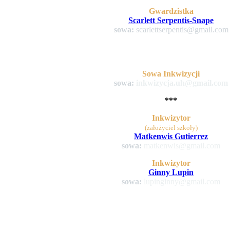
Gwardzistka
Scarlett Serpentis-Snape
sowa:
scarlettserpentis@gmail.com
Sowa Inkwizycji
sowa:
inkwizycja.uh@gmail.com
***
Inkwizytor
(założyciel szkoły)
Matkenwis Gutierrez
sowa:
matkenwis@gmail.com
Inkwizytor
Ginny Lupin
sowa:
lupinginny@gmail.com