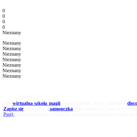
0
0
0
0
Nieznany
Nieznany
Nieznany
Nieznany
Nieznany
Nieznany
Nieznany
Nieznany
Oto
wirtualna szkoła magii
, która znajduje się na platformie
disc
Zapisz się
, skorzystaj z
samouczka
, który pomoże Ci zacząć przygo
Psot)
by poznać innych czarodziei. Pytania można zostawić m.in. na