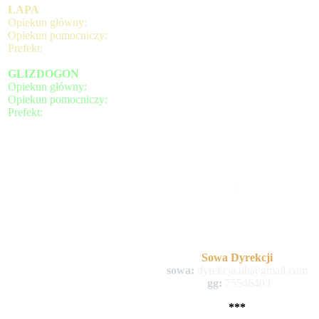
ŁAPA
Opiekun główny:
Opiekun pomocniczy:
Prefekt:
GLIZDOGON
Opiekun główny:
Opiekun pomocniczy:
Prefekt:
.
Sowa Dyrekcji
sowa:
dyrekcja.uh@gmail.com
gg:
75546403
***