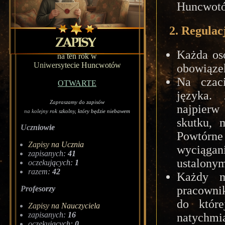
Huncwotów
2. Regulac
Każda os
na ten rok w
Uniwersytecie Huncwotów
obowiąze
Na czac
OTWARTE
języka.
Zapraszamy do zapisów
najpierw
na kolejny rok szkolny, który będzie niebawem
skutku, 
Uczniowie
Powtórn
Zapisy na Ucznia
wyciągan
zapisanych:
41
ustalonym
oczekujących:
1
razem:
42
Każdy m
pracowni
Profesorzy
do które
Zapisy na Nauczyciela
zapisanych:
16
natychmia
oczekujących:
0