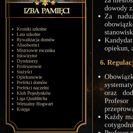
dowody z
Za nadu
obowiązk
Kroniki szkolne
stanowisk
Lata szkolne
Kandyda
Rywalizacja domów
Absolwenci
opiekun, 
Mistrzowie rocznika
Inkwizytor
Dyrektorzy
6. Regulac
Profesorowie
Stażyści
Obowiązk
Opiekunowie
Prefekci domów
systematy
Prefekci naczelni
oraz do
Klub Pojedynków
Liga Quidditcha
Profeso
Wirtualny Hogwart
przeprowa
Księga
Każdy ma
cotygodn
Profesor