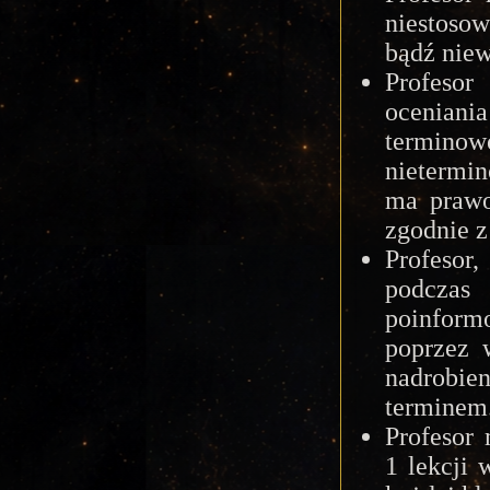
niestos
bądź nie
Profeso
ocenia
termino
nietermi
ma praw
zgodnie z
Profesor
podczas
poinform
poprzez 
nadrobi
terminem
Profesor
1 lekcji 