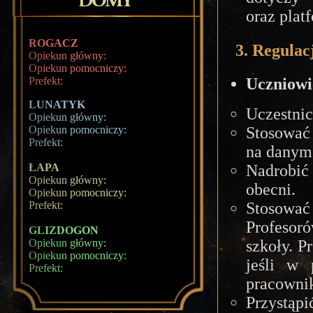
oraz plat
ROGACZ
3. Regulac
Opiekun główny:
Opiekun pomocniczy:
Uczniowi
Prefekt:
LUNATYK
Uczestni
Opiekun główny:
Stosować 
Opiekun pomocniczy:
Prefekt:
na danym
Nadrobić 
ŁAPA
Opiekun główny:
obecni.
Opiekun pomocniczy:
Stosowa
Prefekt:
Profeso
GLIZDOGON
szkoły. P
Opiekun główny:
Opiekun pomocniczy:
jeśli w 
Prefekt:
pracownik
Przystąp