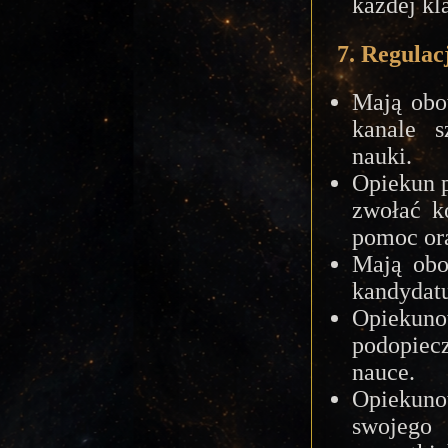
każdej kla
7. Regulac
Mają obo
kanale s
nauki.
Opiekun p
zwołać k
pomoc ora
Mają obo
kandydatu
Opieku
podopiec
nauce.
Opiekun
swojego