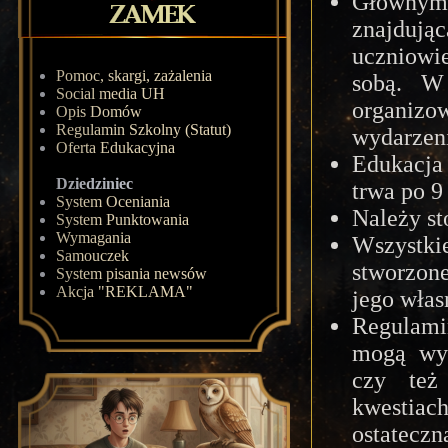
Głównym
znajdują
uczniowi
Pomoc, skargi, zażalenia
sobą. W
Social media UH
organiz
Opis Domów
Regulamin Szkolny (Statut)
wydarzeni
Oferta Edukacyjna
Edukacja
Dziedziniec
trwa po 9
System Oceniania
Należy st
System Punktowania
Wymagania
Wszystki
Samouczek
stworzon
System pisania newsów
Akcja "REKLAMA"
jego włas
Regulamin
mogą wys
czy też
kwestiac
ostatec