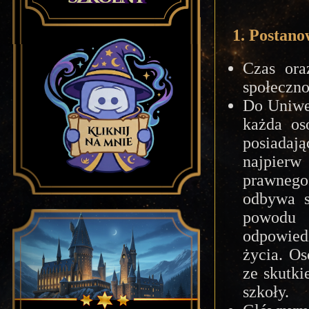
1. Postan
Czas ora
społeczno
Do Uniwe
każda os
posiada
najpier
prawnego
odbywa s
powodu 
odpowiedz
życia. Os
ze skutk
szkoły.