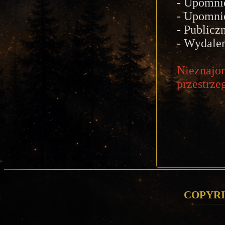
- Upomni
- Upomni
- Publicz
- Wydalen
Nieznaj
przestrze
Copyri