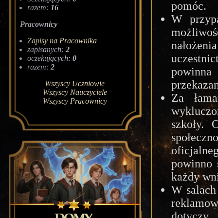
pomóc.
razem:
16
W przypa
Pracownicy
możliwo
Zapisy na Pracownika
nałożenia
zapisanych:
2
uczestni
oczekujących:
0
razem:
2
powinna
przekazan
Wszyscy Uczniowie
Wszyscy Nauczyciele
Za łama
Wszyscy Pracownicy
wyklucz
szkoły. 
społeczn
oficjalne
powinno s
każdy wn
W salach 
reklamow
dotyczy 