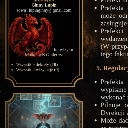
Prefekt n
Ginny Lupin
Prefekta
sowa:
lupinginny@gmail.com
może odr
zasługuje
Prefekc
wydarzen
(W przypa
Inkwizytor:
tego fakt
Matkenwis Gutierrez
Wszystkie dekrety (
10
)
5. Regulac
Wszystkie wizytacje (
0
)
Prefekta
wypisane
wykonać 
Pilnuje 
Dyrekcji 
Może dać
za niesto