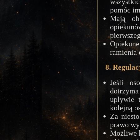
wszystki
pomóc im
Mają ob
opiekunó
pierwszeg
Opiekune
ramienia 
8. Regulac
Jeśli os
dotrzyma
upływie 
kolejną o
Za niest
prawo wy
Możliwe 