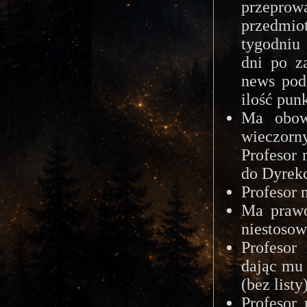
przepr
przedmi
tygodniu
dni po z
news pod
ilość pun
Ma obow
wieczorn
Profesor 
do Dyrekc
Profesor 
Ma prawo
niestosow
Profesor
dając mu
(bez listy)
Profesor