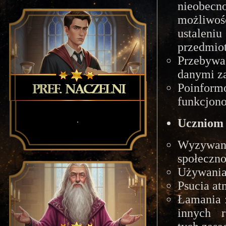
nieobec
możliwo
ustaleni
przedmiot
Przebywa
danymi za
Poinform
funkcjono
.
Uczniom 
Wyzywan
społeczno
Używania
Psucia at
Łamania 
innych r