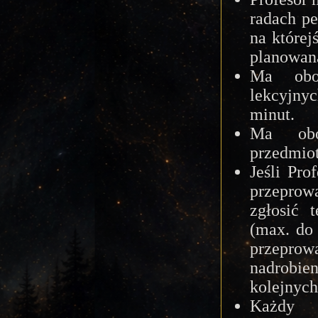
radach pe
na której
planowaną
Ma obow
lekcyjnyc
minut.
Ma obow
przedmiot
Jeśli Pro
przepro
zgłosić 
(max. do
przepro
nadrobi
kolejnych
Każdy