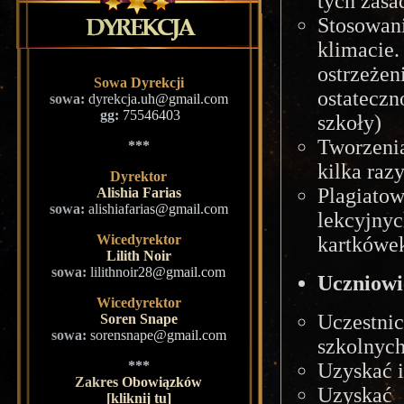
tych zasa
Stosowan
klimaci
ostrzeże
Sowa Dyrekcji
ostatecz
sowa:
dyrekcja.uh@gmail.com
gg:
75546403
szkoły)
Tworzenia
***
kilka raz
Dyrektor
Plagiato
Alishia Farias
sowa:
alishiafarias@gmail.com
lekcyjny
Wicedyrektor
kartkówek
Lilith Noir
sowa:
lilithnoir28@gmail.com
Uczniowi
Wicedyrektor
Uczestn
Soren Snape
sowa:
sorensnape@gmail.com
szkolnych
***
Uzyskać i
Zakres Obowiązków
Uzyskać
[kliknij tu]