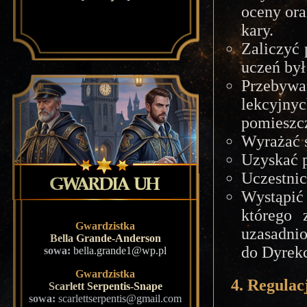
oceny ora
kary.
Zaliczyć p
uczeń był
Przebywa
lekcyjn
pomieszcz
Wyrażać s
Uzyskać p
Uczestnic
Wystąpić
którego 
Gwardzistka
uzasadnio
Bella Grande-Anderson
do Dyrekc
sowa:
bella.grande1@wp.pl
Gwardzistka
4. Regulac
Scarlett Serpentis-Snape
sowa:
scarlettserpentis@gmail.com