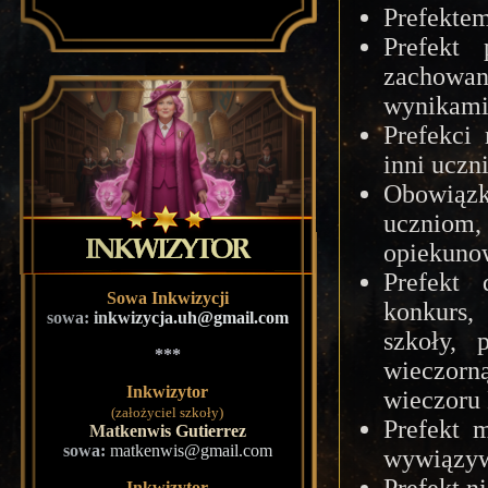
Prefektem
Prefekt
zachowa
wynikami
Prefekci
inni uczn
Obowiąz
uczniom,
opiekuno
Prefekt
Sowa Inkwizycji
konkurs,
sowa:
inkwizycja.uh@gmail.com
szkoły,
***
wieczorną
Inkwizytor
wieczoru 
(założyciel szkoły)
Prefekt 
Matkenwis Gutierrez
sowa:
matkenwis@gmail.com
wywiązywa
Inkwizytor