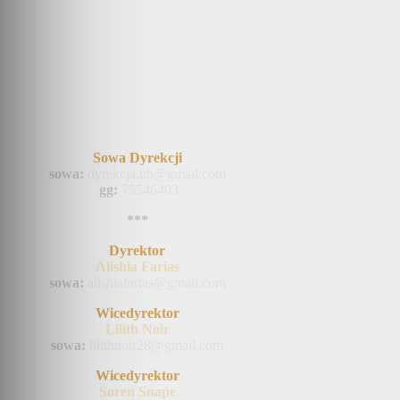
Sowa Dyrekcji
sowa:
dyrekcja.uh@gmail.com
gg:
75546403
***
Dyrektor
Alishia Farias
sowa:
alishiafarias@gmail.com
Wicedyrektor
Lilith Noir
sowa:
lilithnoir28@gmail.com
Wicedyrektor
Soren Snape