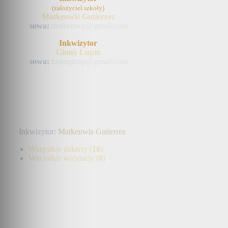
(założyciel szkoły)
Matkenwis Gutierrez
sowa:
matkenwis@gmail.com
Inkwizytor
Ginny Lupin
sowa:
lupinginny@gmail.com
Inkwizytor:
Matkenwis Gutierrez
Wszystkie dekrety (
10
)
Wszystkie wizytacje (
0
)