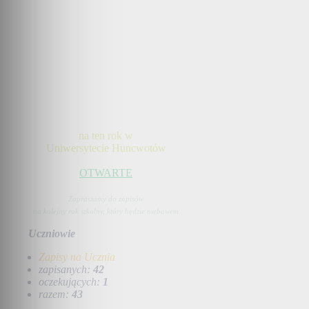
na ten rok w
Uniwersytecie Huncwotów
OTWARTE
Zapraszamy do zapisów
na kolejny rok szkolny, który będzie niebawem
Uczniowie
Zapisy na Ucznia
zapisanych:
42
oczekujących:
1
razem:
43