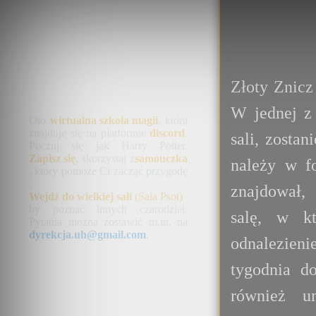
Złoty Znicz
W jednej z
Oto
wirtualna szkoła magii
, która
znajduje się na platformie
discord
.
sali, zostan
Poczuj się jak Harry Potter.
Zapisz się
, skorzystaj z
samouczka
należy w f
, który pomoże Ci zacząć przygodę
.
znajdował,
Wejdź do wielkiej sali
(Sala Psot)
by poznać innych czarodziei.
salę, w kt
Pytania można zostawić m.in. na
dyrekcja.uh@gmail.com
.
odnalezieni
tygodnia d
również u