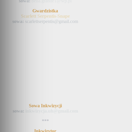
sowa:
bella.grande1@wp.pl
Gwardzistka
Scarlett Serpentis-Snape
sowa:
scarlettserpentis@gmail.com
Sowa Inkwizycji
sowa:
inkwizycja.uh@gmail.com
***
Inkwizytor