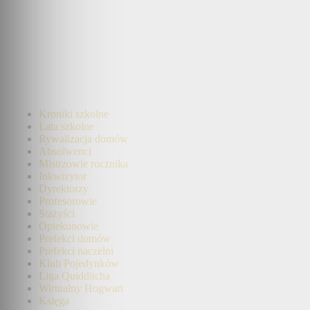
Kroniki szkolne
Lata szkolne
Rywalizacja domów
Absolwenci
Mistrzowie rocznika
Inkwizytor
Dyrektorzy
Profesorowie
Stażyści
Opiekunowie
Prefekci domów
Prefekci naczelni
Klub Pojedynków
Liga Quidditcha
Wirtualny Hogwart
Księga