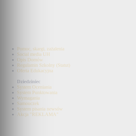
Pomoc, skargi, zażalenia
Social media UH
Opis Domów
Regulamin Szkolny (Statut)
Oferta Edukacyjna
Dziedziniec
System Oceniania
System Punktowania
Wymagania
Samouczek
System pisania newsów
Akcja "REKLAMA"