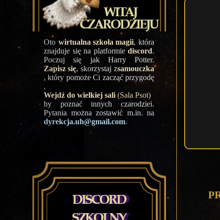
Oto
wirtualna szkoła magii
, która
znajduje się na platformie
discord
.
Poczuj się jak Harry Potter.
Zapisz się
, skorzystaj z
samouczka
, który pomoże Ci zacząć przygodę
.
Wejdź do wielkiej sali
(Sala Psot)
by poznać innych czarodziei.
Pytania można zostawić m.in. na
dyrekcja.uh@gmail.com
.
P