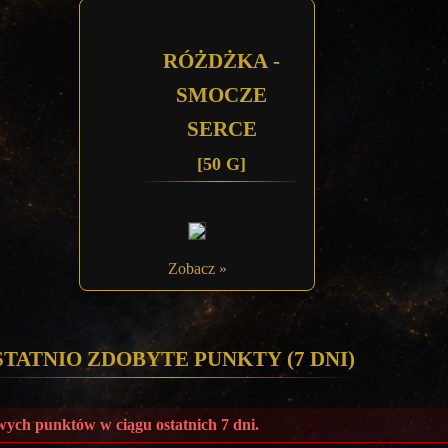
Różdżka -
smocze
serce
[50 G]
Zobacz »
statnio zdobyte punkty (7 dni)
ych punktów w ciągu ostatnich 7 dni.