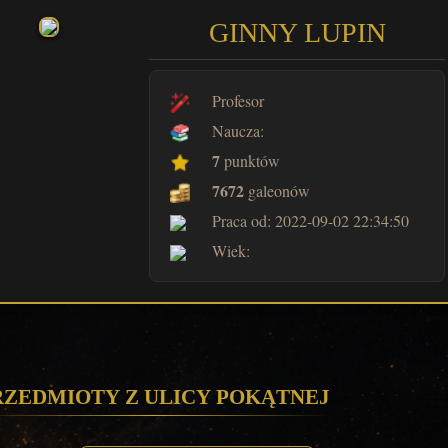
GINNY LUPIN
Profesor
Naucza:
7
punktów
7672
galeonów
Praca od: 2022-09-02 22:34:50
Wiek:
rzedmioty z Ulicy Pokątnej