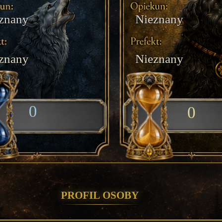
znany
Nieznany
znany
Nieznany
0
0
Profil Osoby