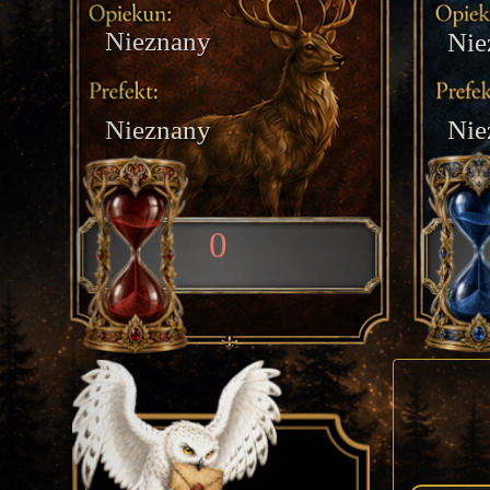
Nieznany
Nie
Nieznany
Nie
0