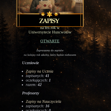
na ten rok w
Uniwersytecie Huncwotów
OTWARTE
Zapraszamy do zapisów
na kolejny rok szkolny, który będzie niebawem
Uczniowie
Zapisy na Ucznia
zapisanych:
41
oczekujących:
1
razem:
42
Profesorzy
Zapisy na Nauczyciela
zapisanych:
16
oczekujących:
0