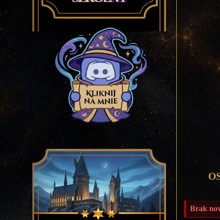
O
Brak now