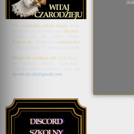
(kli
Oto
wirtualna szkoła magii
, która
znajduje się na platformie
discord
.
Poczuj się jak Harry Potter.
Zapisz się
, skorzystaj z
samouczka
, który pomoże Ci zacząć przygodę
.
Wejdź do wielkiej sali
(Sala Psot)
by poznać innych czarodziei.
Pytania można zostawić m.in. na
dyrekcja.uh@gmail.com
.