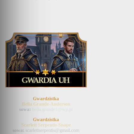
Gwardzistka
Bella Grande-Anderson
sowa:
bella.grande1@wp.pl
Gwardzistka
Scarlett Serpentis-Snape
sowa:
scarlettserpentis@gmail.com