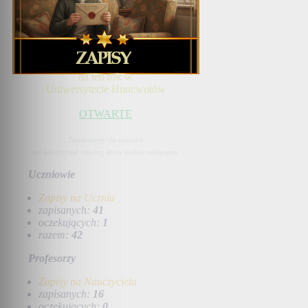
na ten rok w
Uniwersytecie Huncwotów
OTWARTE
Zapraszamy do zapisów
na kolejny rok szkolny, który będzie niebawem
Uczniowie
Zapisy na Ucznia
zapisanych:
41
oczekujących:
1
razem:
42
Profesorzy
Zapisy na Nauczyciela
zapisanych:
16
oczekujących:
0