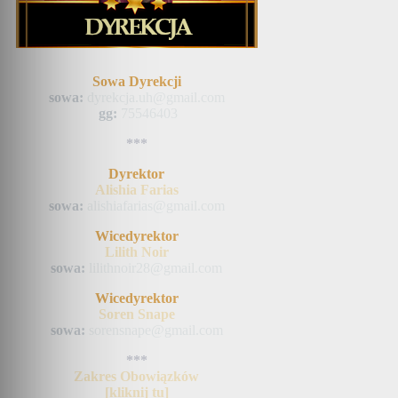
Sowa Dyrekcji
sowa:
dyrekcja.uh@gmail.com
gg:
75546403
***
Dyrektor
Alishia Farias
sowa:
alishiafarias@gmail.com
Wicedyrektor
Lilith Noir
sowa:
lilithnoir28@gmail.com
Wicedyrektor
Soren Snape
sowa:
sorensnape@gmail.com
***
Zakres Obowiązków
[kliknij tu]