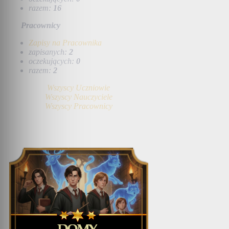
razem:
16
Pracownicy
Zapisy na Pracownika
zapisanych:
2
oczekujących:
0
razem:
2
Wszyscy Uczniowie
Wszyscy Nauczyciele
Wszyscy Pracownicy