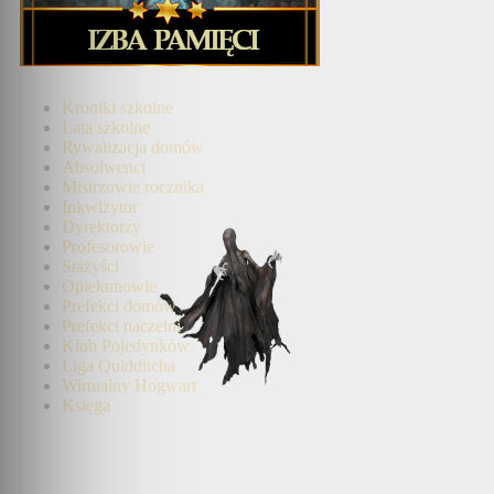
Kroniki szkolne
Lata szkolne
Rywalizacja domów
Absolwenci
Mistrzowie rocznika
Inkwizytor
Dyrektorzy
Profesorowie
Stażyści
Opiekunowie
Prefekci domów
Prefekci naczelni
Klub Pojedynków
Liga Quidditcha
Wirtualny Hogwart
Księga