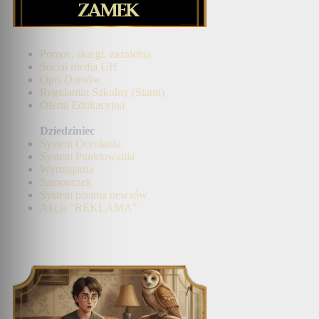
Pomoc, skargi, zażalenia
Social media UH
Opis Domów
Regulamin Szkolny (Statut)
Oferta Edukacyjna
Dziedziniec
System Oceniania
System Punktowania
Wymagania
Samouczek
System pisania newsów
Akcja "REKLAMA"