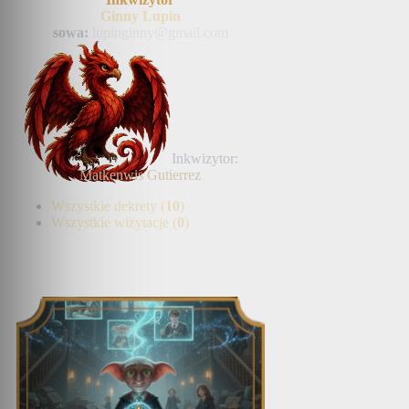
Ginny Lupin
sowa:
lupinginny@gmail.com
Inkwizytor:
Matkenwis Gutierrez
Wszystkie dekrety (
10
)
Wszystkie wizytacje (
0
)