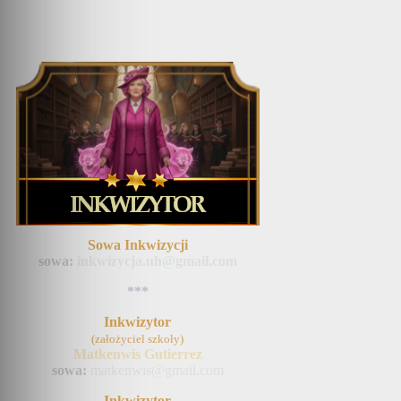
Sowa Inkwizycji
sowa:
inkwizycja.uh@gmail.com
***
Inkwizytor
(założyciel szkoły)
Matkenwis Gutierrez
sowa:
matkenwis@gmail.com
Inkwizytor