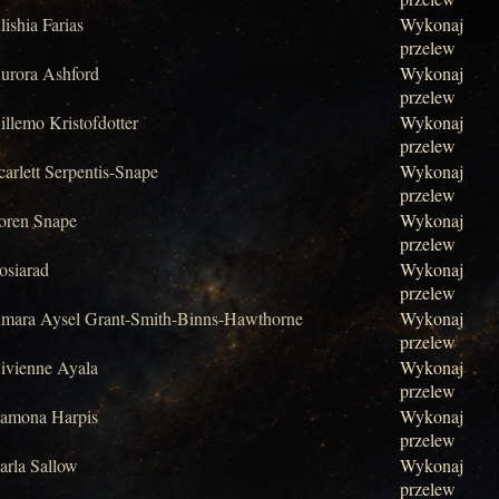
lishia Farias
Wykonaj
przelew
urora Ashford
Wykonaj
przelew
illemo Kristofdotter
Wykonaj
przelew
carlett Serpentis-Snape
Wykonaj
przelew
oren Snape
Wykonaj
przelew
osiarad
Wykonaj
przelew
mara Aysel Grant-Smith-Binns-Hawthorne
Wykonaj
przelew
ivienne Ayala
Wykonaj
przelew
amona Harpis
Wykonaj
przelew
arla Sallow
Wykonaj
przelew