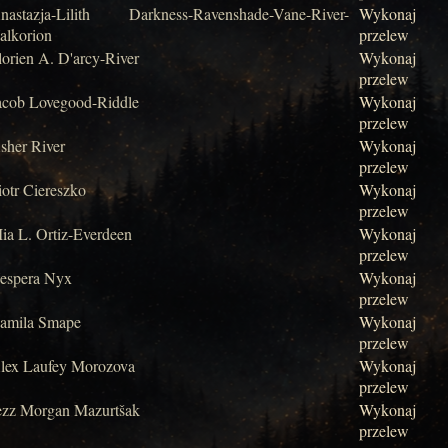
nastazja-Lilith Darkness-Ravenshade-Vane-River-
Wykonaj
alkorion
przelew
lorien A. D'arcy-River
Wykonaj
przelew
acob Lovegood-Riddle
Wykonaj
przelew
sher River
Wykonaj
przelew
iotr Ciereszko
Wykonaj
przelew
ia L. Ortiz-Everdeen
Wykonaj
przelew
espera Nyx
Wykonaj
przelew
amila Smape
Wykonaj
przelew
lex Laufey Morozova
Wykonaj
przelew
ezz Morgan Mazurtšak
Wykonaj
przelew