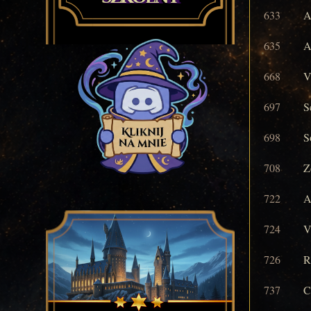
633
A
635
A
668
V
697
S
698
S
708
Z
722
A
724
V
726
R
737
C