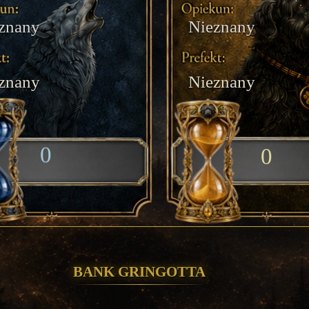
znany
Nieznany
znany
Nieznany
0
0
Bank Gringotta