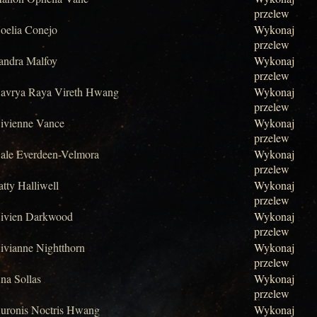
przelew
oelia Conejo
Wykonaj
przelew
andra Malfoy
Wykonaj
przelew
avrya Raya Vireth Hwang
Wykonaj
przelew
ivienne Vance
Wykonaj
przelew
ale Everdeen-Velmora
Wykonaj
przelew
atty Halliwell
Wykonaj
przelew
ivien Darkwood
Wykonaj
przelew
ivianne Nightthorn
Wykonaj
przelew
na Sollas
Wykonaj
przelew
uronis Noctris Hwang
Wykonaj