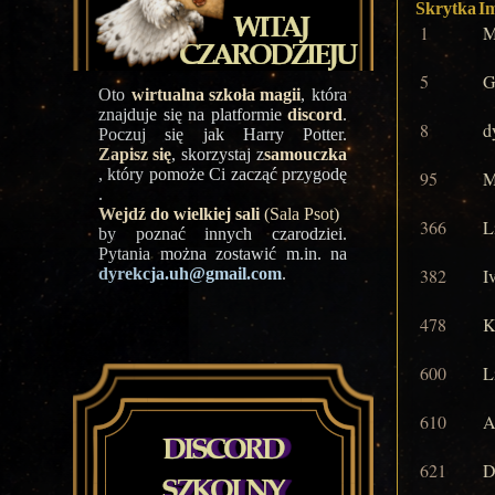
Skrytka
Im
1
M
5
G
Oto
wirtualna szkoła magii
, która
znajduje się na platformie
discord
.
8
d
Poczuj się jak Harry Potter.
Zapisz się
, skorzystaj z
samouczka
, który pomoże Ci zacząć przygodę
95
M
.
Wejdź do wielkiej sali
(Sala Psot)
366
L
by poznać innych czarodziei.
Pytania można zostawić m.in. na
dyrekcja.uh@gmail.com
.
382
I
478
K
600
L
610
A
621
D