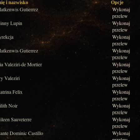
ię i nazwisko
Opcje
atkenwis Gutierrez
Wykonaj
przelew
inny Lupin
Wykonaj
przelew
yrekcja
Wykonaj
przelew
atkenwis Gutierrez
Wykonaj
przelew
ia Valeziri-de Mortier
Wykonaj
przelew
vy Valeziri
Wykonaj
przelew
atrina Felix
Wykonaj
przelew
ilith Noir
Wykonaj
przelew
ileen Sauveterre
Wykonaj
przelew
ante Dominic Castillo
Wykonaj
przelew