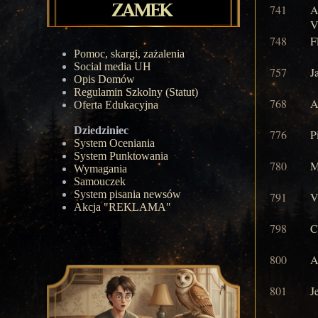
741
A
V
748
F
Pomoc, skargi, zażalenia
Social media UH
757
J
Opis Domów
Regulamin Szkolny (Statut)
768
A
Oferta Edukacyjna
Dziedziniec
776
P
System Oceniania
System Punktowania
780
M
Wymagania
Samouczek
System pisania newsów
791
V
Akcja "REKLAMA"
798
C
800
A
801
J