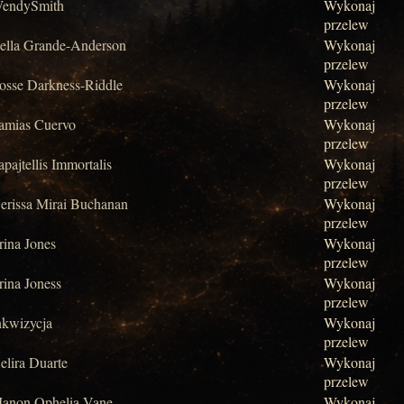
endySmith
Wykonaj
przelew
ella Grande-Anderson
Wykonaj
przelew
osse Darkness-Riddle
Wykonaj
przelew
amias Cuervo
Wykonaj
przelew
apajtellis Immortalis
Wykonaj
przelew
erissa Mirai Buchanan
Wykonaj
przelew
rina Jones
Wykonaj
przelew
rina Joness
Wykonaj
przelew
nkwizycja
Wykonaj
przelew
elira Duarte
Wykonaj
przelew
anon Ophelia Vane
Wykonaj