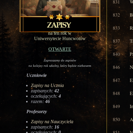
831
W
832
B
833
R
na ten rok w
Uniwersytecie Huncwotów
837
T
OTWARTE
840
P
Zapraszamy do zapisów
846
N
na kolejny rok szkolny, który będzie niebawem
Uczniowie
847
E
Zapisy na Ucznia
zapisanych:
42
848
E
oczekujących:
4
razem:
46
849
I
Profesorzy
850
A
Zapisy na Nauczyciela
zapisanych:
16
851
M
oczekujących:
0