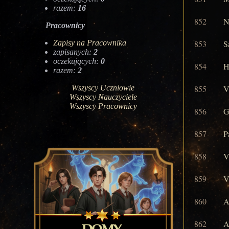
razem:
16
852
N
Pracownicy
Zapisy na Pracownika
853
S
zapisanych:
2
oczekujących:
0
854
H
razem:
2
Wszyscy Uczniowie
855
V
Wszyscy Nauczyciele
Wszyscy Pracownicy
856
G
857
P
858
V
859
V
860
A
862
A