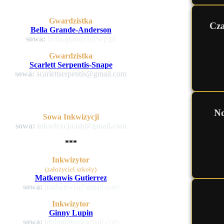
Gwardzistka
Cza
Bella Grande-Anderson
sowa:
bella.grande1@wp.pl
Gwardzistka
Scarlett Serpentis-Snape
sowa:
scarlettserpentis@gmail.com
No
Sowa Inkwizycji
sowa:
inkwizycja.uh@gmail.com
***
Inkwizytor
(założyciel szkoły)
Matkenwis Gutierrez
sowa:
matkenwis@gmail.com
Inkwizytor
Ginny Lupin
sowa:
lupinginny@gmail.com