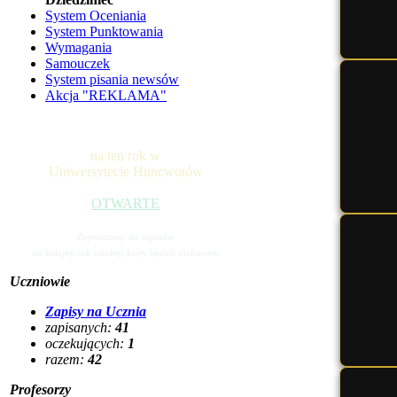
System Oceniania
System Punktowania
Wymagania
Samouczek
System pisania newsów
Akcja "REKLAMA"
na ten rok w
Uniwersytecie Huncwotów
OTWARTE
Zapraszamy do zapisów
na kolejny rok szkolny, który będzie niebawem
Uczniowie
Zapisy na Ucznia
zapisanych:
41
oczekujących:
1
razem:
42
Profesorzy