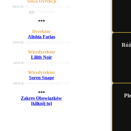
Sowa Dyrekcji
sowa:
dyrekcja.uh@gmail.com
gg:
75546403
***
Dyrektor
Alishia Farias
sowa:
alishiafarias@gmail.com
Róż
Wicedyrektor
Lilith Noir
sowa:
lilithnoir28@gmail.com
Wicedyrektor
Soren Snape
sowa:
sorensnape@gmail.com
***
Pl
Zakres Obowiązków
[kliknij tu]