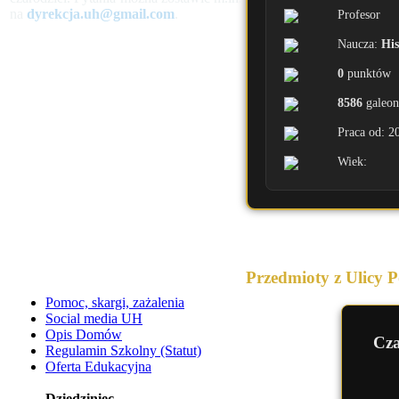
na
dyrekcja.uh@gmail.com
.
Profesor
Naucza:
His
0
punktów
8586
galeo
Praca od: 2
Wiek:
Przedmioty z Ulicy 
Pomoc, skargi, zażalenia
Social media UH
Opis Domów
Cza
Regulamin Szkolny (Statut)
Oferta Edukacyjna
Dziedziniec