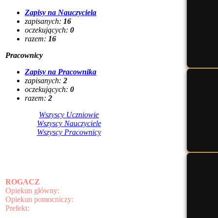
Zapisy na Nauczyciela
zapisanych:
16
oczekujących:
0
razem:
16
Pracownicy
Zapisy na Pracownika
zapisanych:
2
oczekujących:
0
razem:
2
Wszyscy Uczniowie
Wszyscy Nauczyciele
Wszyscy Pracownicy
ROGACZ
Opiekun główny:
Opiekun pomocniczy:
Prefekt: