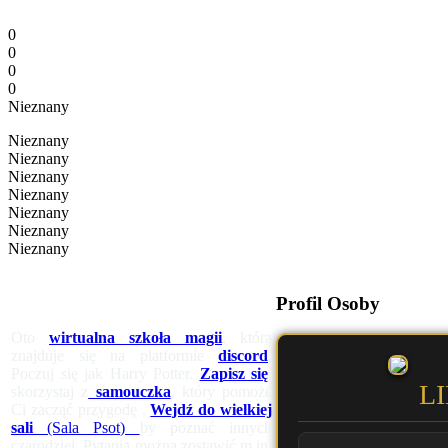
0
0
0
0
Nieznany
Nieznany
Nieznany
Nieznany
Nieznany
Nieznany
Nieznany
Nieznany
Profil Osoby
Oto
wirtualna szkoła magii
, która
znajduje się na platformie
discord
.
Poczuj się jak Harry Potter.
Zapisz się
,
L
skorzystaj z
samouczka
, który pomoże
Ci zacząć przygodę .
Wejdź do wielkiej
sali
(Sala Psot)
by poznać innych
czarodziei. Pytania można zostawić m.in.