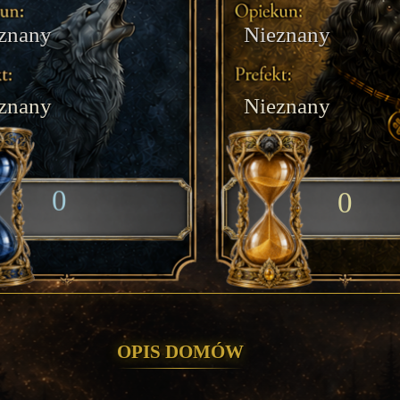
znany
Nieznany
znany
Nieznany
0
0
Opis domów