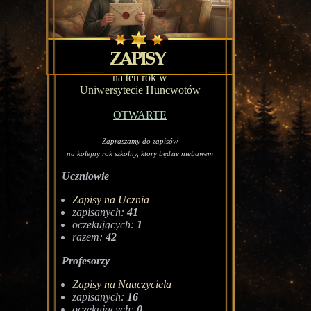
na ten rok w
Uniwersytecie Huncwotów
OTWARTE
Zapraszamy do zapisów
na kolejny rok szkolny, który będzie niebawem
Uczniowie
Zapisy na Ucznia
zapisanych:
41
oczekujących:
1
razem:
42
Profesorzy
Zapisy na Nauczyciela
zapisanych:
16
oczekujących:
0