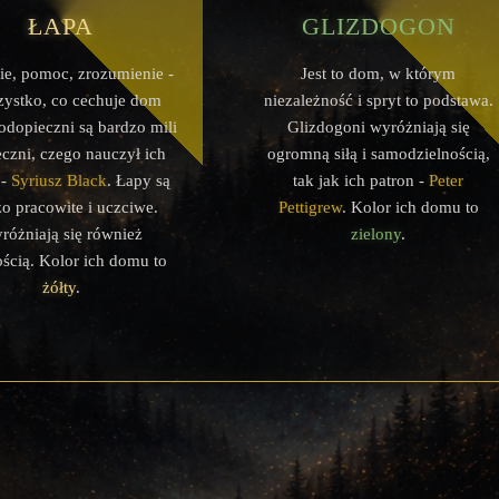
Łapa
Glizdogon
ie, pomoc, zrozumienie -
Jest to dom, w którym
zystko, co cechuje dom
niezależność i spryt to podstawa.
odopieczni są bardzo mili
Glizdogoni wyróżniają się
eczni, czego nauczył ich
ogromną siłą i samodzielnością,
 -
Syriusz Black
. Łapy są
tak jak ich patron -
Peter
o pracowite i uczciwe.
Pettigrew
. Kolor ich domu to
różniają się również
zielony
.
ością. Kolor ich domu to
żółty
.