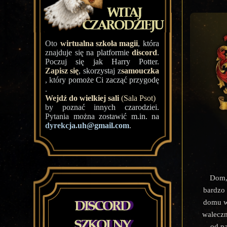
Oto
wirtualna szkoła magii
, która
znajduje się na platformie
discord
.
Poczuj się jak Harry Potter.
Zapisz się
, skorzystaj z
samouczka
, który pomoże Ci zacząć przygodę
.
Wejdź do wielkiej sali
(Sala Psot)
by poznać innych czarodziei.
Pytania można zostawić m.in. na
dyrekcja.uh@gmail.com
.
Dom,
bardzo
domu w
waleczn
od pa