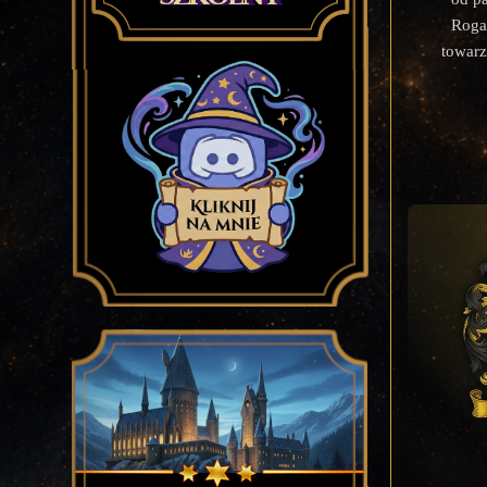
Rogac
towarz