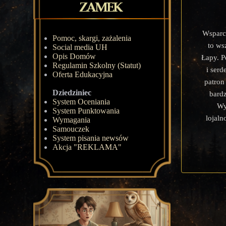
Wsparc
Pomoc, skargi, zażalenia
to ws
Social media UH
Opis Domów
Łapy. P
Regulamin Szkolny (Statut)
i serd
Oferta Edukacyjna
patron
Dziedziniec
bardz
System Oceniania
Wy
System Punktowania
lojaln
Wymagania
Samouczek
System pisania newsów
Akcja "REKLAMA"