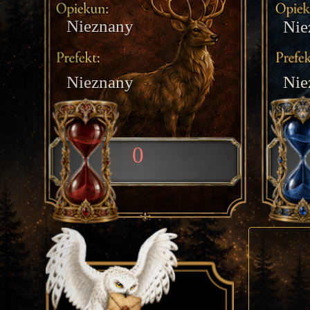
Nieznany
Nie
Nieznany
Nie
0