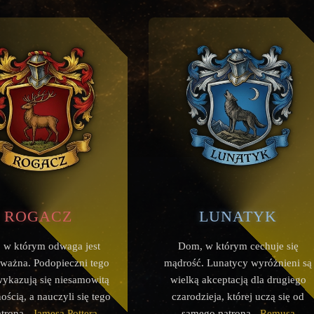
Rogacz
Lunatyk
 w którym odwaga jest
Dom, w którym cechuje się
 ważna. Podopieczni tego
mądrość. Lunatycy wyróżnieni są
ykazują się niesamowitą
wielką akceptacją dla drugiego
ością, a nauczyli się tego
czarodzieja, której uczą się od
trona -
Jamesa Pottera
.
samego patrona -
Remusa