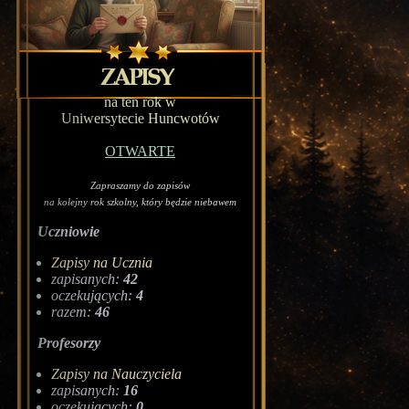
na ten rok w
Uniwersytecie Huncwotów
OTWARTE
Zapraszamy do zapisów
na kolejny rok szkolny, który będzie niebawem
Uczniowie
Zapisy na Ucznia
zapisanych:
42
oczekujących:
4
razem:
46
Profesorzy
Zapisy na Nauczyciela
zapisanych:
16
oczekujących:
0