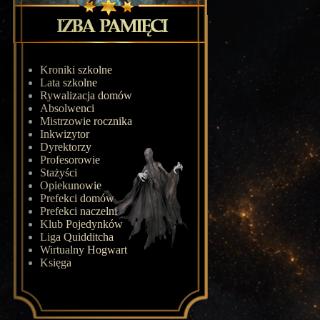
Kroniki szkolne
Lata szkolne
Rywalizacja domów
Absolwenci
Mistrzowie rocznika
Inkwizytor
Dyrektorzy
Profesorowie
Stażyści
Opiekunowie
Prefekci domów
Prefekci naczelni
Klub Pojedynków
Liga Quidditcha
Wirtualny Hogwart
Księga