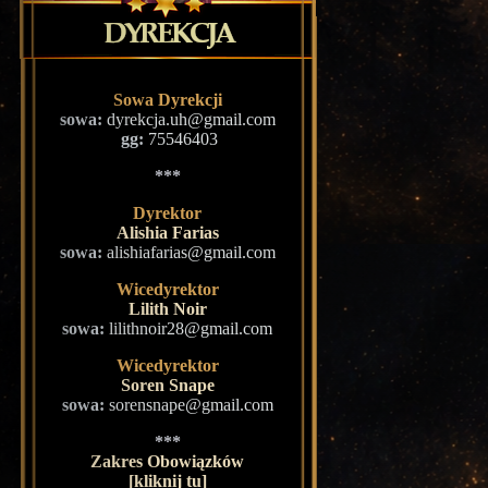
Sowa Dyrekcji
sowa:
dyrekcja.uh@gmail.com
gg:
75546403
***
Dyrektor
Alishia Farias
sowa:
alishiafarias@gmail.com
Wicedyrektor
Lilith Noir
sowa:
lilithnoir28@gmail.com
Wicedyrektor
Soren Snape
sowa:
sorensnape@gmail.com
***
Zakres Obowiązków
[kliknij tu]