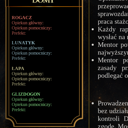
przeprowa
sprawozda
ROGACZ
praca staż
Opiekun główny:
Opiekun pomocniczy:
Każdy rap
Prefekt:
wysłać na 
LUNATYK
Mentor po
Opiekun główny:
najwyższy
Opiekun pomocniczy:
Prefekt:
Mentor po
zasady pr
ŁAPA
Opiekun główny:
podlegać o
Opiekun pomocniczy:
Prefekt:
GLIZDOGON
Opiekun główny:
Prowadzen
Opiekun pomocniczy:
bez udział
Prefekt:
kontroli 
zgodę. Mog