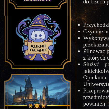
do trzech 
Przychodzi
Czynnie uc
Wykonywa
przekazane
Pilnować p
z których 
Służyć p
jakichkol
Opiekun
Uniwersyte
Przeprowa
przedmiot
powinien