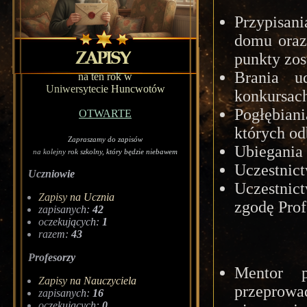
Przypisan
domu oraz
punkty zos
Brania u
na ten rok w
Uniwersytecie Huncwotów
konkursach
Pogłębiani
OTWARTE
których od
Zapraszamy do zapisów
Ubiegania
na kolejny rok szkolny, który będzie niebawem
Uczestnic
Uczniowie
Uczestnict
Zapisy na Ucznia
zgodę Prof
zapisanych:
42
oczekujących:
1
razem:
43
Profesorzy
Mentor p
Zapisy na Nauczyciela
przeprowa
zapisanych:
16
oczekujących:
0