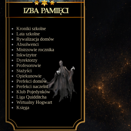
Kroniki szkolne
Lata szkolne
Rywalizacja domów
Absolwenci
Mistrzowie rocznika
Inkwizytor
Dyrektorzy
Profesorowie
Stażyści
Opiekunowie
Prefekci domów
Prefekci naczelni
Klub Pojedynków
Liga Quidditcha
Wirtualny Hogwart
Księga