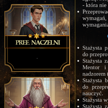
- która ni
Przeprow
wymagań,
wymagania
Stażysta p
do przepro
.
Stażysta z
Mentor i
nadzorem (
Stażysta 
do przepr
nauczyć.
Stażysta w
Stażysta 