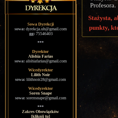
Profesora.
Stażysta, 
Sowa Dyrekcji
punkty, kt
sowa:
dyrekcja.uh@gmail.com
gg:
75546403
***
Dyrektor
Alishia Farias
sowa:
alishiafarias@gmail.com
Wicedyrektor
Lilith Noir
sowa:
lilithnoir28@gmail.com
Wicedyrektor
Soren Snape
sowa:
sorensnape@gmail.com
***
Zakres Obowiązków
[kliknij tu]