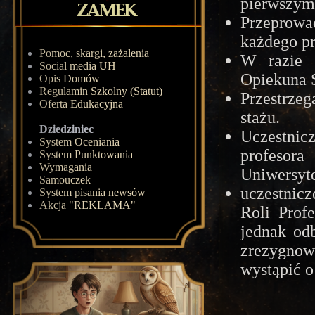
pierwszym 
Przeprowad
każdego pr
Pomoc, skargi, zażalenia
W razie 
Social media UH
Opiekuna S
Opis Domów
Regulamin Szkolny (Statut)
Przestrze
Oferta Edukacyjna
stażu.
Dziedziniec
Uczestnic
System Oceniania
profeso
System Punktowania
Wymagania
Uniwersyte
Samouczek
uczestnic
System pisania newsów
Akcja "REKLAMA"
Roli Prof
jednak od
zrezygnow
wystąpić o