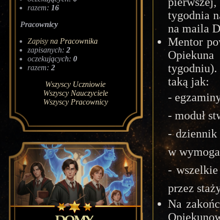
pierwszej
razem:
16
tygodnia n
Pracownicy
na maila D
Mentor po
Zapisy na Pracownika
zapisanych:
2
Opiekuna
oczekujących:
0
tygodniu)
razem:
2
taką jak:
Wszyscy Uczniowie
Wszyscy Nauczyciele
- egzaminy 
Wszyscy Pracownicy
- moduł st
- dziennik
w wymogac
- wszelki
przez staż
Na zakońc
Opiekunow