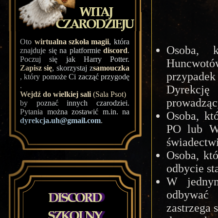
Oto
wirtualna szkoła magii
, która
Osoba, k
znajduje się na platformie
discord
.
Poczuj się jak Harry Potter.
Huncwotów
Zapisz się
, skorzystaj z
samouczka
przypadek
, który pomoże Ci zacząć przygodę
.
Dyrekcj
Wejdź do wielkiej sali
(Sala Psot)
prowadząc
by poznać innych czarodziei.
Pytania można zostawić m.in. na
Osoba, kt
dyrekcja.uh@gmail.com
.
PO lub W 
świadectwi
Osoba, kt
odbycie st
W jednym
odbywać 
zastrzega 