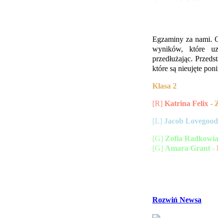
Egzaminy za nami. Os
wyników, które uz
przedłużając. Przed
które są nieujęte pon
Klasa 2
[R]
Katrina Felix
-
[L]
Jacob Lovegood
[G]
Zofia Radkowi
[G]
Amara Grant
-
Rozwiń Newsa