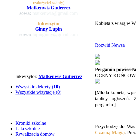
(założyciel szkoły)
Matkenwis Gutierrez
sowa:
matkenwis@gmail.com
Kobieta z wiarą w W
Inkwizytor
Ginny Lupin
sowa:
lupinginny@gmail.com
Rozwiń Newsa
Pergamin powiesił/
OCENY KOŃCOW
Inkwizytor:
Matkenwis Gutierrez
Wszystkie dekrety (
10
)
Wszystkie wizytacje (
0
)
[Młoda kobieta, wpis
tablicy ogłoszeń. 
pergamin.]
Kroniki szkolne
Przychodzę do Was
Lata szkolne
Czarną Magią
. Prez
Rywalizacja domów