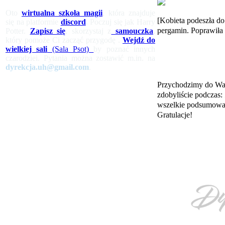
Oto
wirtualna szkoła magii
, która znajduje
[Kobieta podeszła do
się na platformie
discord
. Poczuj się jak Harry
pergamin. Poprawiła g
Potter.
Zapisz się
, skorzystaj z
samouczka
,
który pomoże Ci zacząć przygodę .
Wejdź do
wielkiej sali
(Sala Psot)
by poznać innych
czarodziei. Pytania można zostawić m.in. na
dyrekcja.uh@gmail.com
.
Przychodzimy do Was
zdobyliście podczas:
wszelkie podsumowa
Gratulacje!