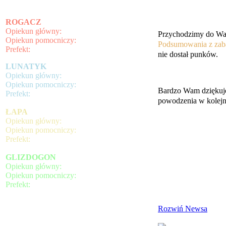
ROGACZ
Opiekun główny:
Przychodzimy do Was
Opiekun pomocniczy:
Podsumowania
z
za
Prefekt:
nie dostał punków.
LUNATYK
Opiekun główny:
Opiekun pomocniczy:
Bardzo Wam dziękuj
Prefekt:
powodzenia w kolejn
ŁAPA
Opiekun główny:
Opiekun pomocniczy:
Prefekt:
GLIZDOGON
Opiekun główny:
Opiekun pomocniczy:
Prefekt:
Rozwiń Newsa