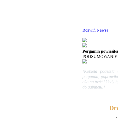
Rozwiń Newsa
Pergamin powiesił/
PODSUMOWANIE
[Kobieta podeszła 
pergamin, poprawiła 
oko na treść i kiedy 
do gabinetu.]
Dro