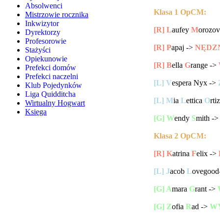
Absolwenci
Klasa 1 OpCM:
Mistrzowie rocznika
Inkwizytor
[R]
L
aufey
M
orozov
Dyrektorzy
Profesorowie
[R] P
apaj ->
NĘDZ
Stażyści
Opiekunowie
[R] B
ella
G
range ->
Prefekci domów
Prefekci naczelni
[L] V
espera Nyx ->
Klub Pojedynków
Liga Quidditcha
[L] M
ia
L
ettica
O
rtiz
Wirtualny Hogwart
Księga
[G] W
endy
S
mith -
Klasa 2 OpCM:
[R]
K
atrina
F
elix ->
[L]
J
acob
L
ovegood
[G]
A
mara
G
rant ->
[G]
Z
ofia
R
ad ->
W