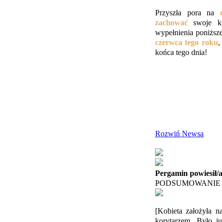
Przyszła pora na
zachować
swoje 
wypełnienia poniżs
czerwca tego roku
,
końca tego dnia!
Rozwiń Newsa
Pergamin powiesił/
PODSUMOWANIE #
[Kobieta założyła n
korytarzem. Było ju