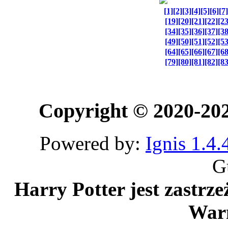
[1]
[2]
[3]
[4]
[5]
[6]
[7]
[19]
[20]
[21]
[22]
[23
[34]
[35]
[36]
[37]
[38
[49]
[50]
[51]
[52]
[53
[64]
[65]
[66]
[67]
[68
[79]
[80]
[81]
[82]
[83
Copyright © 2020-20
Powered by:
Ignis 1.4.
G
Harry Potter jest zastrz
Warn