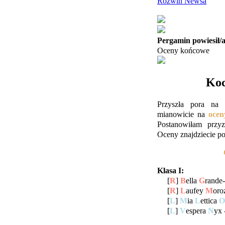
Rozwiń Newsa
Pergamin powiesił/
Oceny końcowe
Koc
Przyszła pora na
mianowicie na
ocen
Postanowiłam prz
Oceny znajdziecie po
Klasa I:
[
R
]
B
ella
G
rande-
[
R
]
L
aufey
M
oro
[
L
]
M
ia
L
ettica
O
[
L
]
V
espera
N
yx 