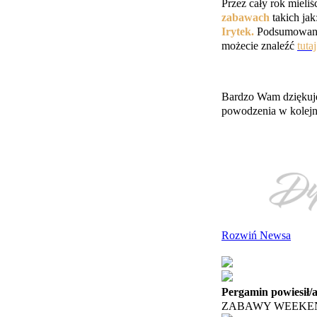
Przez cały rok mieli
zabawach
takich jak
Irytek.
Podsumowani
możecie znaleźć
tutaj
Bardzo Wam dziękuj
powodzenia w kolej
Rozwiń Newsa
Pergamin powiesił/
ZABAWY WEEKEND