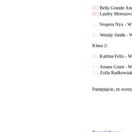
[R]
Bella Grande An
[R]
Laufey Morozova
[L]
Vespera Nyx - W
[G]
Wendy Smith - W
Klasa 2:
[R]
Katrina Felix - 
[G]
Amara Grant - W
[G]
Zofia Radkowiak
Pamiętajcie, że ocen