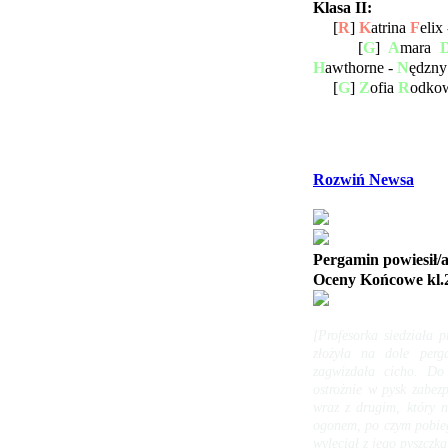
Klasa II:
[
R
]
K
atrina
F
elix
[
G
]
A
mara
H
awthorne -
N
ędzn
[
G
]
Z
ofia
R
odkow
Rozwiń Newsa
Pergamin powiesił/
Oceny Końcowe kl.
[Profesorka siedziała 
złożyła na dole per
zagwizdała cicho. Do 
ostrożnie w pysk zabez
wraz z drugim, który n
ogonem, po czym pobiegł
wyleciał z jego pyszczka 