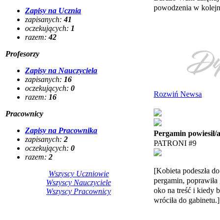
powodzenia w kolej
Zapisy na Ucznia
zapisanych:
41
oczekujących:
1
razem:
42
Profesorzy
Zapisy na Nauczyciela
zapisanych:
16
oczekujących:
0
Rozwiń Newsa
razem:
16
Pracownicy
Zapisy na Pracownika
Pergamin powiesił/
zapisanych:
2
PATRONI #9
oczekujących:
0
razem:
2
[Kobieta podeszła do 
Wszyscy Uczniowie
pergamin, poprawiła g
Wszyscy Nauczyciele
oko na treść i kiedy 
Wszyscy Pracownicy
wróciła do gabinetu.]