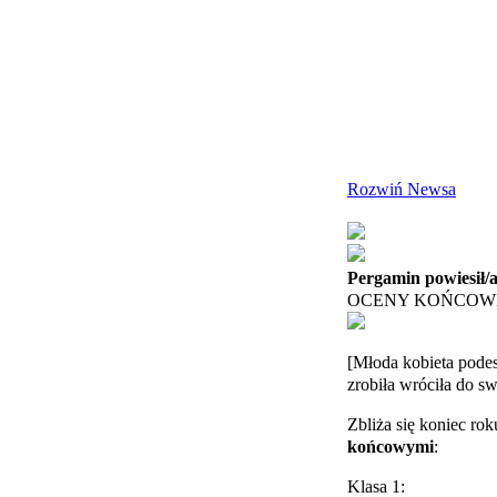
Rozwiń Newsa
Pergamin powiesił/
OCENY KOŃCOW
[Młoda kobieta podes
zrobiła wróciła do s
Zbliża się koniec ro
końcowymi
:
Klasa 1: