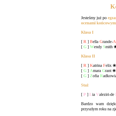
Ko
Jesteśmy już po
egza
ocenami końcowym
Klasa I
[
R
]
B
ella
G
rande-
A
[
G
]
W
endy
S
mith 
Klasa II
[
R
]
K
atrina
F
elix 
[
G
]
A
mara
G
rant 
[
G
]
Z
ofia
R
adkowi
Staż
[
P
]
L
ia
V
aleziri-de
Bardzo wam dzięku
przyszłym roku na zję