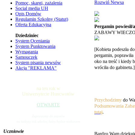
Rozwiń Newsa
Pomoc, skargi, zażalenia
Social media UH
Opis Domów
Regulamin Szkolny (Statut)
Oferta Edukacyjna
Pergamin powiesił/
ZABAWY WIECZO
Dziedziniec
System Oceniania
System Punktowania
[Kobieta podeszła do 
Wymagania
pergamin, poprawiła g
Samouczek
oko na treść i kiedy 
System pisania newsów
wróciła do gabinetu.]
Akcja "REKLAMA"
na ten rok w
Uniwersytecie Huncwotów
Przychodzimy
do Was
OTWARTE
Podsumowania
Zab
tutaj
.
Zapraszamy do zapisów
na kolejny rok szkolny, który będzie niebawem
Uczniowie
Bardzo Wam dziękuj