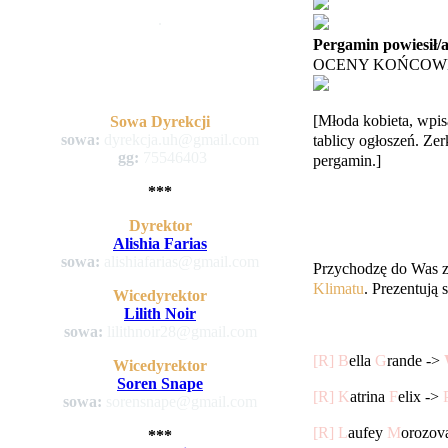
.
Pergamin powiesił/
OCENY KOŃCOWE
[Młoda kobieta, wpisa
Sowa Dyrekcji
sowa:
dyrekcja.uh@gmail.com
tablicy ogłoszeń. Zerk
gg:
75546403
pergamin.]
***
Dyrektor
Alishia Farias
sowa:
alishiafarias@gmail.com
Przychodzę do Was 
Klimatu
. Prezentują s
Wicedyrektor
Lilith Noir
sowa:
lilithnoir28@gmail.com
[R] B
ella
G
rande ->
Wicedyrektor
Soren Snape
[R] K
atrina
F
elix ->
sowa:
sorensnape@gmail.com
[R]
L
aufey
M
orozov
***