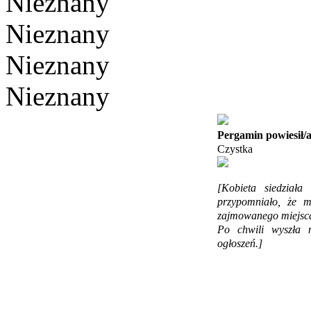
Nieznany
Nieznany
Nieznany
Nieznany
Pergamin powiesił/
Czystka
[Kobieta siedziała
przypomniało, że mi
zajmowanego miejsca
Po chwili wyszła n
ogłoszeń.]