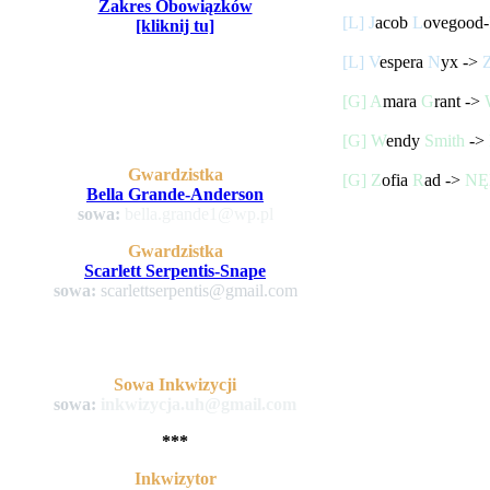
Zakres Obowiązków
[L] J
acob
L
ovegood-
[kliknij tu]
[L] V
espera
N
yx ->
[G]
A
mara
G
rant ->
[G]
W
endy
Smith
->
Gwardzistka
[G]
Z
ofia
R
ad ->
NĘ
Bella Grande-Anderson
sowa:
bella.grande1@wp.pl
Gwardzistka
Scarlett Serpentis-Snape
sowa:
scarlettserpentis@gmail.com
Sowa Inkwizycji
sowa:
inkwizycja.uh@gmail.com
***
Inkwizytor