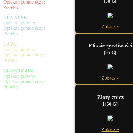
[30 G]
Opiekun pomocniczy:
Prefekt:
LUNATYK
Opiekun główny:
Zobacz »
Opiekun pomocniczy:
Prefekt:
ŁAPA
Eliksir życzliwości
Opiekun główny:
[95 G]
Opiekun pomocniczy:
Prefekt:
GLIZDOGON
Opiekun główny:
Zobacz »
Opiekun pomocniczy:
Prefekt:
Złoty znicz
[450 G]
.
Zobacz »