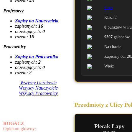
razem:
43
Łapa
Profesorzy
Klasa 2
Zapisy na Nauczyciela
zapisanych:
16
0
punktów w Pun
oczekujących:
0
razem:
16
9397
galeonów
Pracownicy
Na chacie:
Zapisany od: 20
Zapisy na Pracownika
zapisanych:
2
Wiek:
oczekujących:
0
razem:
2
Wszyscy Uczniowie
Wszyscy Nauczyciele
Wszyscy Pracownicy
Przedmioty z Ulicy Po
ROGACZ
Plecak Łapy
Opiekun główny: