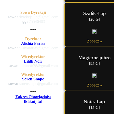
Sowa Dyrekcji
Szalik Łap
sowa:
dyrekcja.uh@gmail.com
[20 G]
gg:
75546403
***
Dyrektor
Zobacz »
Alishia Farias
sowa:
alishiafarias@gmail.com
Wicedyrektor
Magiczne pióro
Lilith Noir
[95 G]
sowa:
lilithnoir28@gmail.com
Wicedyrektor
Soren Snape
sowa:
sorensnape@gmail.com
Zobacz »
***
Zakres Obowiązków
Notes Łap
[kliknij tu]
[15 G]