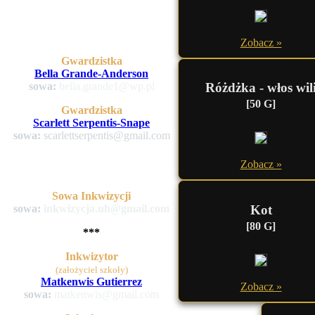
Zobacz »
Gwardzistka
Bella Grande-Anderson
sowa:
bella.grande1@wp.pl
Różdżka - włos wil
[50 G]
Gwardzistka
Scarlett Serpentis-Snape
sowa:
scarlettserpentis@gmail.com
Zobacz »
Sowa Inkwizycji
Kot
sowa:
inkwizycja.uh@gmail.com
[80 G]
***
Inkwizytor
(założyciel szkoły)
Matkenwis Gutierrez
Zobacz »
sowa:
matkenwis@gmail.com