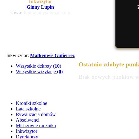
Inkwizytor
Ginny Lupin
sowa:
lupinginny@gmail.com
Inkwizytor:
Matkenwis Gutierrez
Ostatnio zdobyte punk
Wszystkie dekrety (
10
)
Wszystkie wizytacje (
0
)
Brak nowych punktów w c
Kroniki szkolne
Lata szkolne
Rywalizacja domów
Absolwenci
Mistrzowie rocznika
Inkwizytor
Dyrektorzy