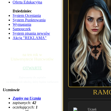
Oferta Edukacyjna
Dziedziniec
System Oceniania
System Punktowania
Wymagania
Samouczek
System pisania newsów
Akcja "REKLAMA"
na ten rok w
Uniwersytecie Huncwotów
OTWARTE
Zapraszamy do zapisów
na kolejny rok szkolny, który będzie niebawem
Uczniowie
RAMO
Zapisy na Ucznia
zapisanych:
42
oczekujących:
1
Uczeń