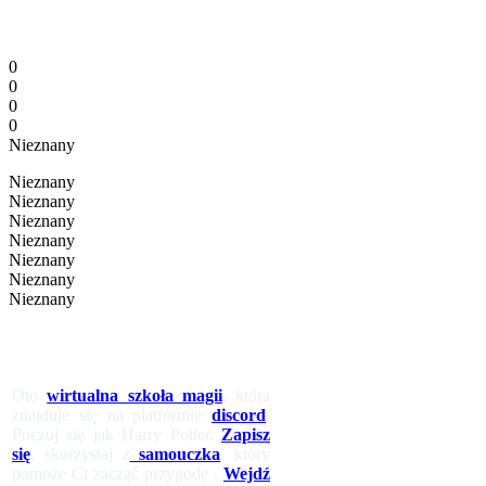
0
0
0
0
Nieznany
Nieznany
Nieznany
Nieznany
Nieznany
Nieznany
Nieznany
Nieznany
Oto
wirtualna szkoła magii
, która
znajduje się na platformie
discord
.
Poczuj się jak Harry Potter.
Zapisz
się
, skorzystaj z
samouczka
, który
pomoże Ci zacząć przygodę .
Wejdź