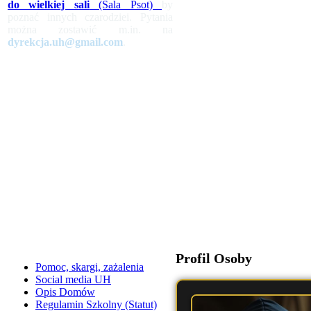
do wielkiej sali
(Sala Psot)
by
poznać innych czarodziei. Pytania
można zostawić m.in. na
dyrekcja.uh@gmail.com
.
Profil Osoby
Pomoc, skargi, zażalenia
Social media UH
Opis Domów
Regulamin Szkolny (Statut)