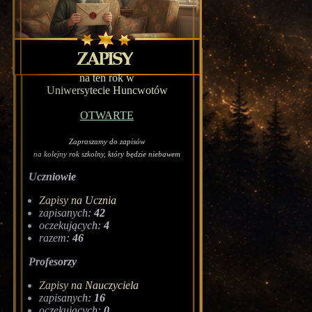
na ten rok w
Uniwersytecie Huncwotów
OTWARTE
Zapraszamy do zapisów
na kolejny rok szkolny, który będzie niebawem
Uczniowie
Zapisy na Ucznia
zapisanych:
42
oczekujących:
4
razem:
46
Profesorzy
Zapisy na Nauczyciela
zapisanych:
16
oczekujących:
0