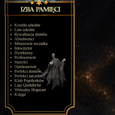
Kroniki szkolne
Lata szkolne
Rywalizacja domów
Absolwenci
Mistrzowie rocznika
Inkwizytor
Dyrektorzy
Profesorowie
Stażyści
Opiekunowie
Prefekci domów
Prefekci naczelni
Klub Pojedynków
Liga Quidditcha
Wirtualny Hogwart
Księga