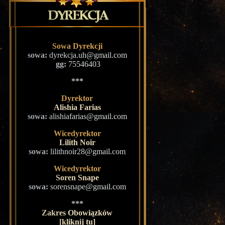
Sowa Dyrekcji
sowa:
dyrekcja.uh@gmail.com
gg:
75546403
***
Dyrektor
Alishia Farias
sowa:
alishiafarias@gmail.com
Wicedyrektor
Lilith Noir
sowa:
lilithnoir28@gmail.com
Wicedyrektor
Soren Snape
sowa:
sorensnape@gmail.com
***
Zakres Obowiązków
[kliknij tu]