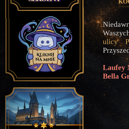
Ko
Niedaw
Waszy
ulicy P
Przysze
Laufey 
Bella G