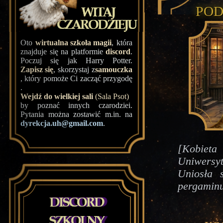
Pod
Oto
wirtualna szkoła magii
, która
znajduje się na platformie
discord
.
Poczuj się jak Harry Potter.
Zapisz się
, skorzystaj z
samouczka
, który pomoże Ci zacząć przygodę
.
Wejdź do wielkiej sali
(Sala Psot)
by poznać innych czarodziei.
Pytania można zostawić m.in. na
dyrekcja.uh@gmail.com
.
[Kobiet
Uniwersyt
Uniosła 
pergaminu,