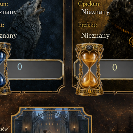
znany
Nieznany
znany
Nieznany
0
0
wsów