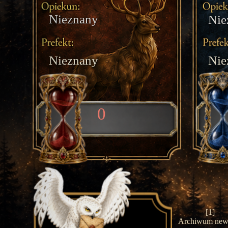
Nieznany
Nie
Nieznany
Nie
0
[1]
Archiwum ne