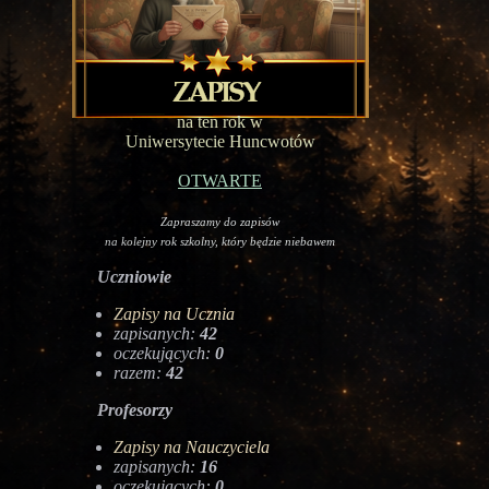
na ten rok w
Uniwersytecie Huncwotów
OTWARTE
Zapraszamy do zapisów
na kolejny rok szkolny, który będzie niebawem
Uczniowie
Zapisy na Ucznia
zapisanych:
42
oczekujących:
0
razem:
42
Profesorzy
Zapisy na Nauczyciela
zapisanych:
16
oczekujących:
0