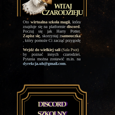
Oto
wirtualna szkoła magii
, która
znajduje się na platformie
discord
.
Poczuj się jak Harry Potter.
Zapisz się
, skorzystaj z
samouczka
, który pomoże Ci zacząć przygodę
.
Wejdź do wielkiej sali
(Sala Psot)
by poznać innych czarodziei.
Pytania można zostawić m.in. na
dyrekcja.uh@gmail.com
.