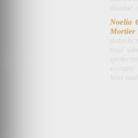
działać 
Noelia 
Mortier
dotychcz
trud wło
społecz
wyrazić
Was ma