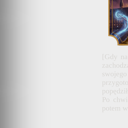
[Gdy na
zachodz
swoje
przygot
popędził
Po chwi
potem wr