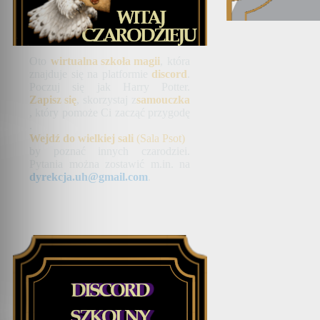
Oto
wirtualna szkoła magii
, która
znajduje się na platformie
discord
.
Poczuj się jak Harry Potter.
Zapisz się
, skorzystaj z
samouczka
, który pomoże Ci zacząć przygodę
.
Wejdź do wielkiej sali
(Sala Psot)
by poznać innych czarodziei.
Pytania można zostawić m.in. na
dyrekcja.uh@gmail.com
.