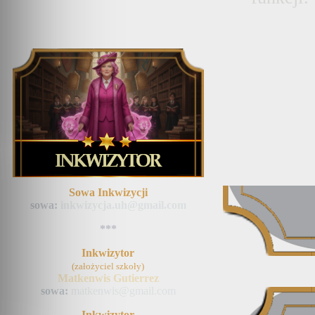
Sowa Inkwizycji
sowa:
inkwizycja.uh@gmail.com
***
Inkwizytor
(założyciel szkoły)
Matkenwis Gutierrez
sowa:
matkenwis@gmail.com
Inkwizytor