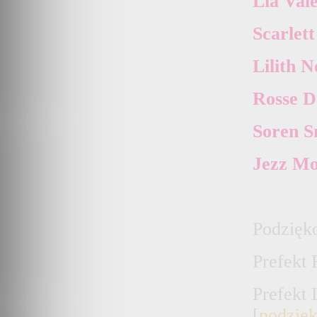
L
ia
V
al
S
carlet
L
ilith
N
R
osse
D
S
oren
S
J
ezz
M
Podzięk
Prefekt
Prefekt
[
podzię