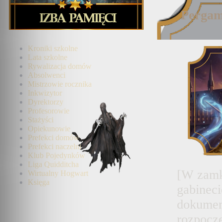
Pergam
Kroniki szkolne
Lata szkolne
Rywalizacja domów
Absolwenci
Mistrzowie rocznika
Inkwizytor
Dyrektorzy
Profesorowie
Stażyści
Opiekunowie
Prefekci domów
Prefekci naczelni
Klub Pojedynków
Liga Quidditcha
[W zamku
Wirtualny Hogwart
Księga
gabineci
dokumen
rozpoczę