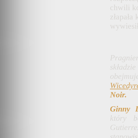
chwili k
złapała 
wywiesi
Pragni
składz
obejmu
Wicedyr
Noir.
Ginny 
który 
Gutier
stanowis