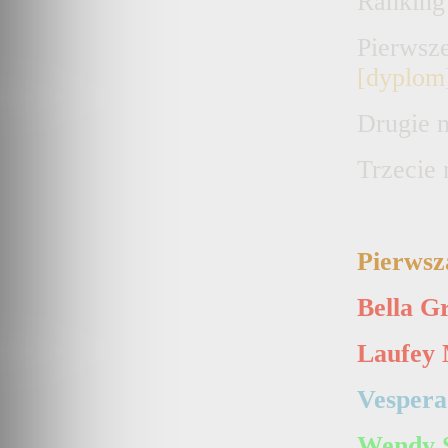
Rankin
Pierwsz
[dyplom
Drugie
m
Trzecie
m
Pierwsz
Bella G
Laufey
Vespera
Wendy 