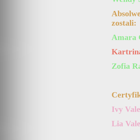
Absolw
zostali:
Amara 
Kartrin
Zofia R
Certyfik
Ivy Val
Lia Val