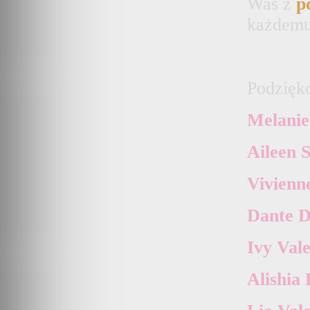
Was z
p
każdemu 
Podzięk
M
elani
A
ileen
V
ivienn
D
ante
I
vy
V
ale
A
lishia