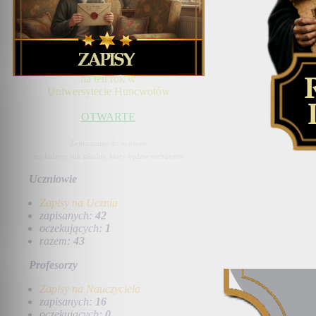
na ten rok w
Uniwersytecie Huncwotów
OTWARTE
Zapraszamy do zapisów
na kolejny rok szkolny, który będzie niebawem
Uczniowie
Zapisy na Ucznia
zapisanych:
42
oczekujących:
1
razem:
43
Profesorzy
Zapisy na Nauczyciela
zapisanych:
16
oczekujących:
0