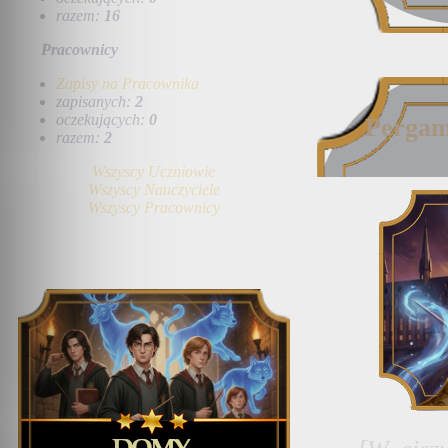
razem:
16
Pracownicy
Zapisy na Pracownika
zapisanych:
2
oczekujących:
0
Pergam
razem:
2
Wszyscy Uczniowie
Wszyscy Nauczyciele
Wszyscy Pracownicy