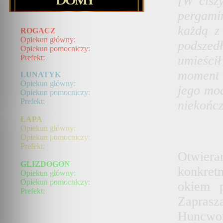
[W cisz
pergami
każdą z 
ROGACZ
Opiekun główny:
podszed
Opiekun pomocniczy:
umieścił
Prefekt:
moment 
LUNATYK
Opiekun główny:
jego moc
Opiekun pomocniczy:
Prefekt:
niekończ
ŁAPA
Opiekun główny:
Opiekun pomocniczy:
Prefekt:
Otwier
GLIZDOGON
konkret
Opiekun główny:
Opiekun pomocniczy:
okiem p
Prefekt:
Zapras
Huncwotó