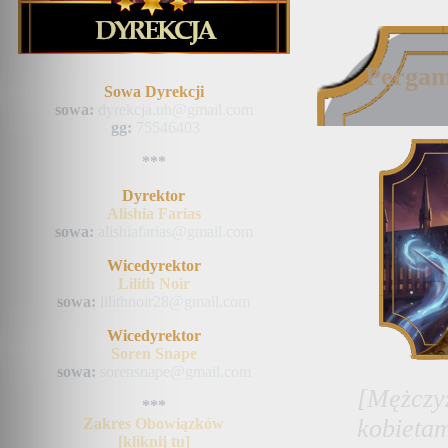
Pergam
Sowa Dyrekcji
sowa:
dyrekcja.uh@gmail.com
gg:
75546403
***
Dyrektor
Alishia Farias
sowa:
alishiafarias@gmail.com
Wicedyrektor
Lilith Noir
sowa:
lilithnoir28@gmail.com
Wicedyrektor
Soren Snape
sowa:
sorensnape@gmail.com
[Mężcz
***
kobietam
Zakres Obowiązków
[kliknij tu]