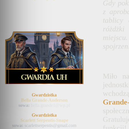
Gdy pok
z aproba
tablicy
różdżki
miejsc
spojrzeni
Miło n
jednost
wchod
Gwardzistka
Bella Grande-Anderson
Grande
sowa:
bella.grande1@wp.pl
społec
Gwardzistka
Gratul
Scarlett Serpentis-Snape
sowa:
scarlettserpentis@gmail.com
funkcji!