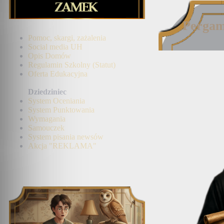
Pergam
Pomoc, skargi, zażalenia
Social media UH
Opis Domów
Regulamin Szkolny (Statut)
Oferta Edukacyjna
Dziedziniec
System Oceniania
System Punktowania
Wymagania
Samouczek
System pisania newsów
Akcja "REKLAMA"