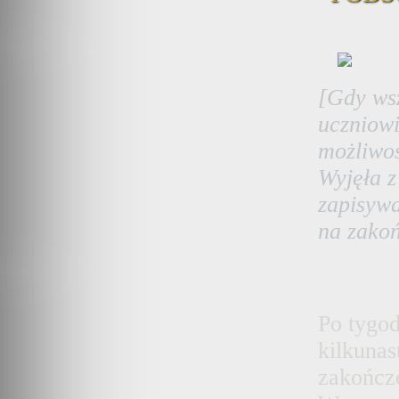
[Gdy wsz
uczniowi
możliwoś
Wyjęła z
zapisywa
na zakoń
Po tygod
kilkunas
zakończ