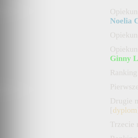
Opieku
N
oelia
Opieku
Opieku
G
inny
Rankin
Pierwsz
Drugie
m
[
dyplom
Trzecie