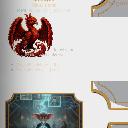
Pergam
Ginny Lupin
sowa:
lupinginny@gmail.com
Inkwizytor:
Matkenwis Gutierrez
Wszystkie dekrety (
10
)
Wszystkie wizytacje (
0
)