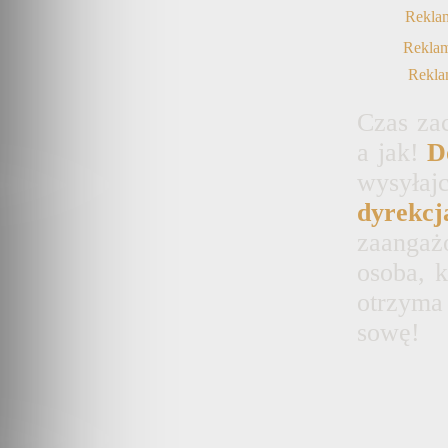
Rekl
Rekla
Rekl
Czas za
a jak!
D
wysy
dyrekc
zaangaż
osoba, 
otrzym
sowę!